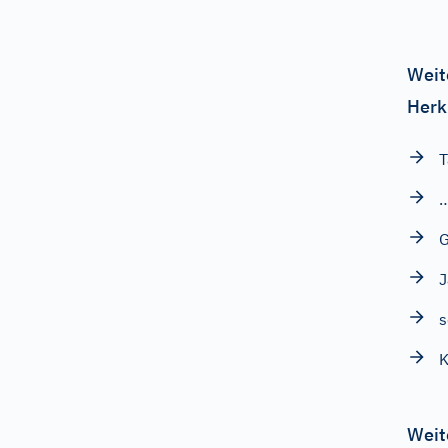
Weit
Herk
T
…
G
J
s
K
Weit