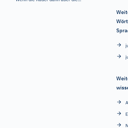
Weit
Wört
Spra
j
j
Weit
wiss
A
E
N