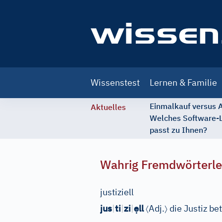
Main
Wissenstest
Lernen & Familie
navigation
Einmalkauf versus
Aktuelles
Welches Software-
passt zu Ihnen?
Wahrig Fremdwörterle
justiziell
ẹ
〈
〉
jus
|
ti
|
zi
|
ll
Adj.
die Justiz bet