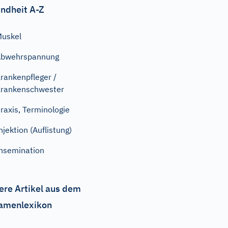
ndheit A-Z
uskel
Abwehrspannung
rankenpfleger /
rankenschwester
raxis, Terminologie
njektion (Auflistung)
nsemination
ere Artikel aus dem
amenlexikon