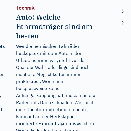
Technik
j
Auto: Welche
j
Fahrradträger sind am
besten
ots
Wer die heimischen Fahrräder
huckepack mit dem Auto in den
e
Urlaub nehmen will, steht vor der
Qual der Wahl, allerdings sind auch
ei
nicht alle Möglichkeiten immer
s
praktikabel. Wenn man
beispielsweise keine
,
Anhängerkupplung hat, muss man die
Räder aufs Dach schnallen. Wer noch
...
eine Dachbox mitnehmen möchte,
kann auf an der Heckklappe
montierte Fahrradträger ausweichen.
Wenn die Räder dann aber die...