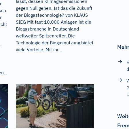
lässt, dessen Klimagasemissionen
r
gegen Null gehen. Ist das die Zukunft
sch
der Biogastechnologie? von KLAUS
en
SIEG Mit fast 10.000 Anlagen ist die
acht
Biogasbranche in Deutschland
weltweiter Spitzenreiter. Die
Technologie der Biogasnutzung bietet
e
Mehr
viele Vorteile. Mit ihr...
E
d
n...
W
G
U
Weit
Frem