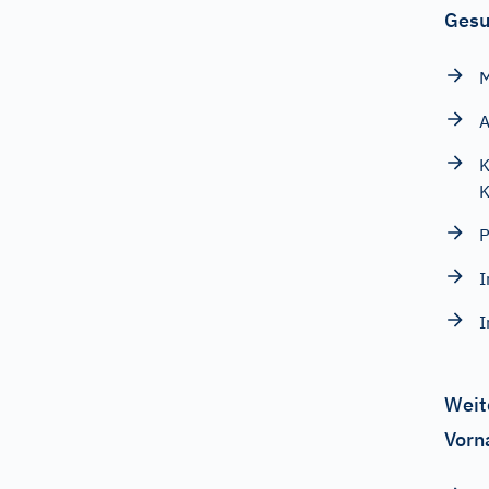
Gesu
M
K
K
P
I
I
Weit
Vorn