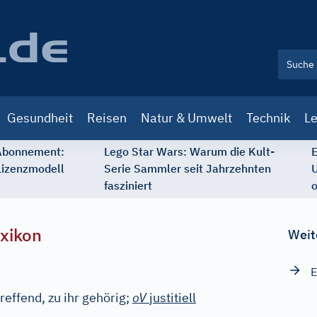
Gesundheit
Reisen
Natur & Umwelt
Technik
Le
 Abonnement:
Lego Star Wars: Warum die Kult-
E
Lizenzmodell
Serie Sammler seit Jahrzehnten
U
fasziniert
o
xikon
Weit
E
reffend, zu ihr gehörig;
oV
justitiell