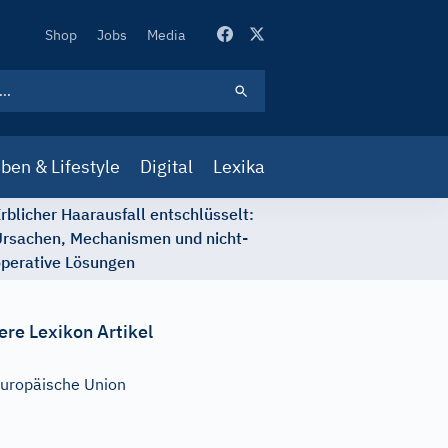
Secondary
Shop
Jobs
Media
Navigation
ben & Lifestyle
Digital
Lexika
rblicher Haarausfall entschlüsselt:
rsachen, Mechanismen und nicht-
perative Lösungen
ere Lexikon Artikel
uropäische Union