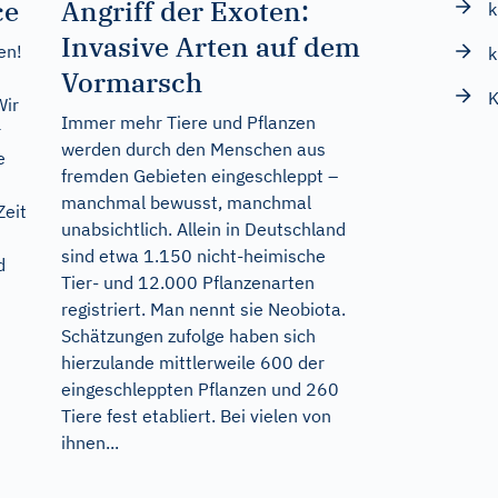
ce
Angriff der Exoten:
k
Invasive Arten auf dem
en!
k
Vormarsch
K
Wir
Immer mehr Tiere und Pflanzen
r
werden durch den Menschen aus
e
fremden Gebieten eingeschleppt –
manchmal bewusst, manchmal
Zeit
unabsichtlich. Allein in Deutschland
sind etwa 1.150 nicht-heimische
d
Tier- und 12.000 Pflanzenarten
registriert. Man nennt sie Neobiota.
Schätzungen zufolge haben sich
hierzulande mittlerweile 600 der
eingeschleppten Pflanzen und 260
Tiere fest etabliert. Bei vielen von
ihnen...