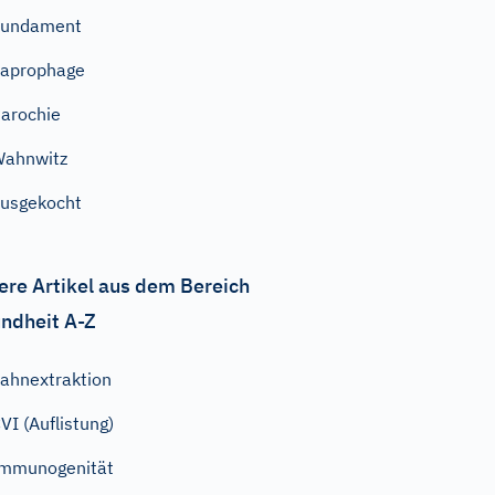
Fundament
aprophage
arochie
Wahnwitz
usgekocht
ere Artikel aus dem Bereich
ndheit A-Z
ahnextraktion
VI (Auflistung)
mmunogenität