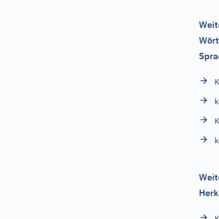
Weit
Wört
Spra
K
k
K
k
Weit
Herk
K