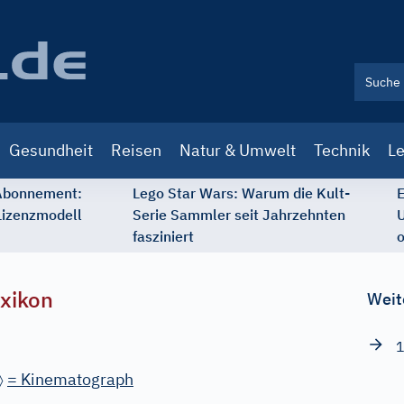
Gesundheit
Reisen
Natur & Umwelt
Technik
Le
 Abonnement:
Lego Star Wars: Warum die Kult-
E
Lizenzmodell
Serie Sammler seit Jahrzehnten
U
fasziniert
o
xikon
Weit
1
〉
= Kinematograph