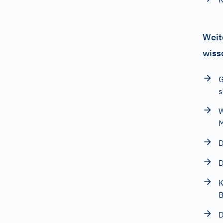
Weit
wiss
G
s
W
D
D
K
D