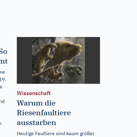
 So
mt
ine
19.
fe
Wissenschaft
Warum die
nd
Riesenfaultiere
ausstarben
h
Heutige Faultiere sind kaum größer