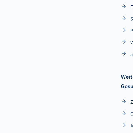
S
P
a
Weit
Gesu
Z
C
I