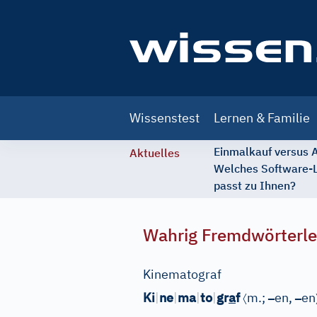
Main
Wissenstest
Lernen & Familie
navigation
Einmalkauf versus
Aktuelles
Welches Software-
passt zu Ihnen?
Wahrig Fremdwörterle
Kinematograf
〈
–
–
Ki
|
ne
|
ma
|
to
|
gr
a
f
m.;
en,
en