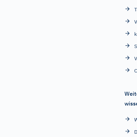
T
V
k
V
C
Weit
wiss
W
D