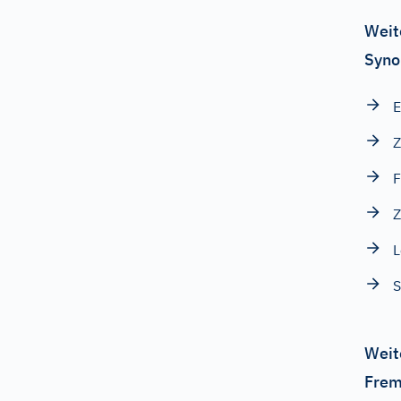
Weit
Syno
E
F
Z
L
S
Weit
Frem