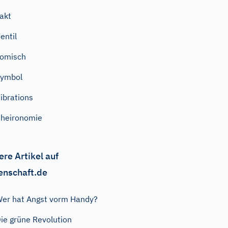
akt
entil
omisch
Symbol
ibrations
heironomie
ere Artikel auf
enschaft.de
er hat Angst vorm Handy?
ie grüne Revolution