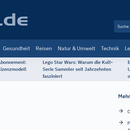
Gesundheit
Reisen
Natur & Umwelt
Technik
Le
 Abonnement:
Lego Star Wars: Warum die Kult-
E
Lizenzmodell
Serie Sammler seit Jahrzehnten
U
fasziniert
o
Mehr
C
P