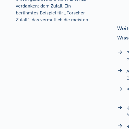
verdanken: dem Zufall. Ein
berühmtes Beispiel für „Forscher
Zufall“, das vermutlich die meisten...
Weit
Wiss
P
G
A
D
B
L
K
M
R