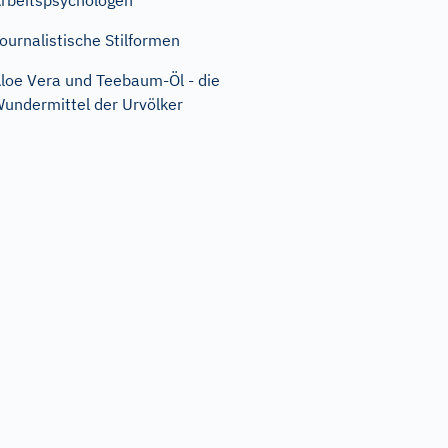
rbeitspsychologen
ournalistische Stilformen
loe Vera und Teebaum-Öl - die
undermittel der Urvölker