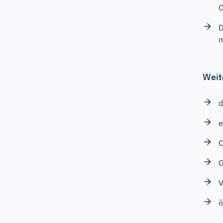
O
D
m
Weit
d
e
C
G
V
ö