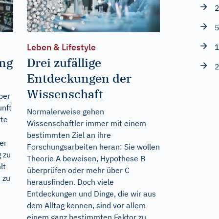
2
5
Leben & Lifestyle
1
ang
Drei zufällige
2
Entdeckungen der
Wissenschaft
ber
unft
Normalerweise gehen
rte
Wissenschaftler immer mit einem
bestimmten Ziel an ihre
er
Forschungsarbeiten heran: Sie wollen
 zu
Theorie A beweisen, Hypothese B
lt
überprüfen oder mehr über C
 zu
herausfinden. Doch viele
Entdeckungen und Dinge, die wir aus
dem Alltag kennen, sind vor allem
einem ganz bestimmten Faktor zu