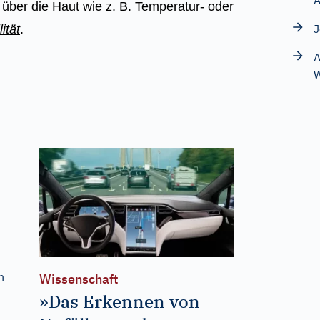
A
ber die Haut wie z. B. Temperatur- oder
J
ität
.
A
W
n
Wissenschaft
»Das Erkennen von