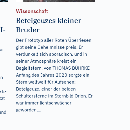
Wissenschaft
Beteigeuzes kleiner
I-
Bruder
Der Prototyp aller Roten Überriesen
gibt seine Geheimnisse preis. Er
er
verdunkelt sich sporadisch, und in
seiner Atmosphäre kreist ein
Begleitstern. von THOMAS BÜHRKE
Anfang des Jahres 2020 sorgte ein
en
Stern weltweit für Aufsehen:
t
Beteigeuze, einer der beiden
e E-
Schultersterne im Sternbild Orion. Er
tzt
war immer lichtschwächer
geworden,...
 und