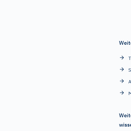
Weit
T
S
A
M
Weit
wiss