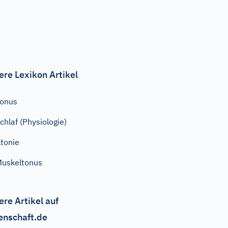
ere Lexikon Artikel
onus
chlaf (Physiologie)
tonie
uskeltonus
ere Artikel auf
enschaft.de