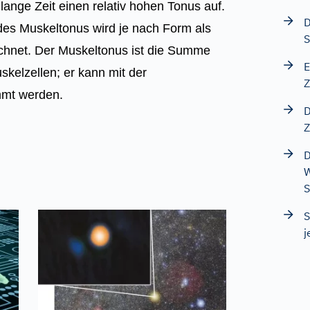
ange Zeit einen relativ hohen Tonus auf.
D
es Muskeltonus wird je nach Form als
S
eichnet. Der Muskeltonus ist die Summe
E
skelzellen; er kann mit der
Z
mmt werden.
D
Z
D
W
S
j