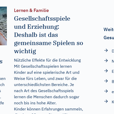
Lernen & Familie
Gesellschaftsspiele
und Erziehung:
Weit
Deshalb ist das
Gesu
gemeinsame Spielen so
wichtig
s
Nützliche Effekte für die Entwicklung
N
Mit Gesellschaftsspielen lernen
E
Kinder auf eine spielerische Art und
Weise fürs Leben, und zwar für die
ken
B
unterschiedlichsten Bereiche. Je
och
nach Art des Gesellschaftsspiels
s
e
lernen die Menschen dadurch sogar
.
K
noch bis ins hohe Alter.
lfe
Kinder können Erfahrungen sammeln,