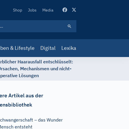
Secondary
Shop
Jobs
Media
Navigation
ben & Lifestyle
Digital
Lexika
rblicher Haarausfall entschlüsselt:
rsachen, Mechanismen und nicht-
perative Lösungen
ere Artikel aus der
ensbibliothek
chwangerschaft – das Wunder
ensch entsteht