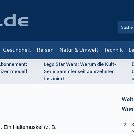
Gesundheit
Reisen
Natur & Umwelt
Technik
Le
 Abonnement:
Lego Star Wars: Warum die Kult-
E
Lizenzmodell
Serie Sammler seit Jahrzehnten
U
fasziniert
o
Weit
Wiss
S
 Ein Haltemuskel (z. B.
M