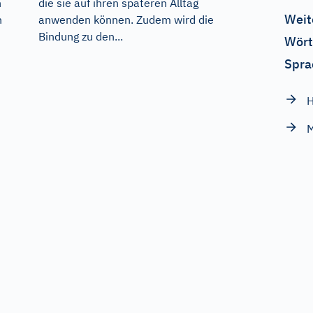
die sie auf ihren späteren Alltag
h
Weit
anwenden können. Zudem wird die
n
Bindung zu den...
Wört
Spra
H
M