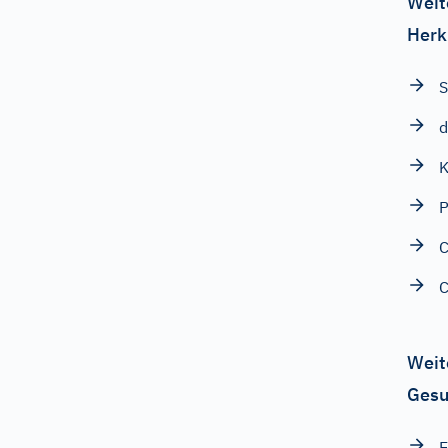
Weit
Herk
S
d
K
P
C
C
Weit
Gesu