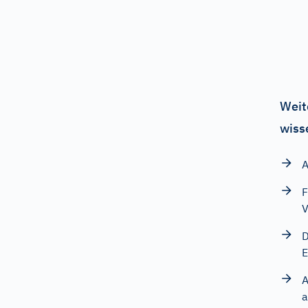
Weit
wiss
A
F
V
D
E
A
a