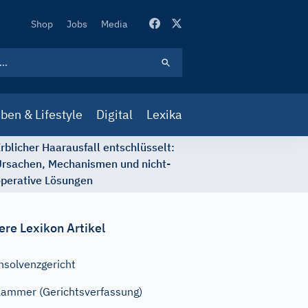
Secondary
Shop
Jobs
Media
Navigation
ben & Lifestyle
Digital
Lexika
rblicher Haarausfall entschlüsselt:
rsachen, Mechanismen und nicht-
perative Lösungen
ere Lexikon Artikel
nsolvenzgericht
ammer (Gerichtsverfassung)