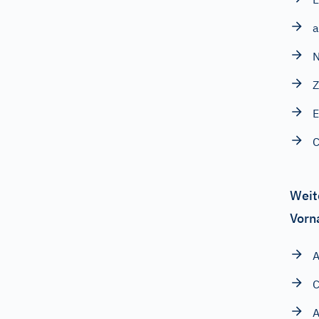
a
N
Z
E
C
Weit
Vorn
A
C
A