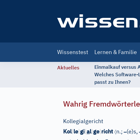
Main
Wissenstest
Lernen & Familie
navigation
Einmalkauf versus
Aktuelles
Welches Software-
passt zu Ihnen?
Wahrig Fremdwörterle
Kollegialgericht
〈
–
Kol
|
le
|
gi
|
a
l
|
ge
|
richt
n.;
(e)s,