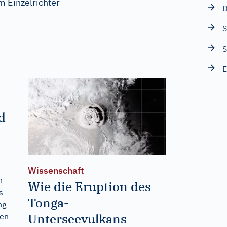
 Einzelrichter
D
S
S
E
d
Wissenschaft
n
Wie die Eruption des
s
Tonga-
ng
Unterseevulkans
ten