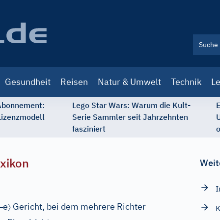
Gesundheit
Reisen
Natur & Umwelt
Technik
Le
 Abonnement:
Lego Star Wars: Warum die Kult-
E
Lizenzmodell
Serie Sammler seit Jahrzehnten
U
fasziniert
o
xikon
Weit
I
–
〉
e
Gericht, bei dem mehrere Richter
K