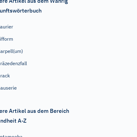
ere Artikel aus dem Wahrig
unftswörterbuch
aurier
ifform
arpell(um)
räzedenzfall
rack
auserie
ere Artikel aus dem Bereich
ndheit A-Z
Entamoeba