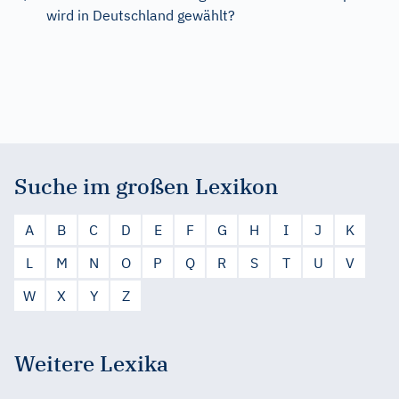
wird in Deutschland gewählt?
Suche im großen Lexikon
A
B
C
D
E
F
G
H
I
J
K
L
M
N
O
P
Q
R
S
T
U
V
W
X
Y
Z
Weitere Lexika