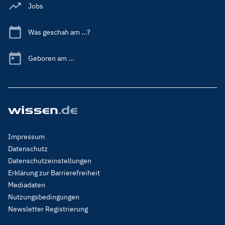
Jobs
Was geschah am ...?
Geboren am ...
Footer
Impressum
Menu
Datenschutz
Legal
Datenschutzeinstellungen
Erklärung zur Barrierefreiheit
Mediadaten
Nutzungsbedingungen
Newsletter Registrierung