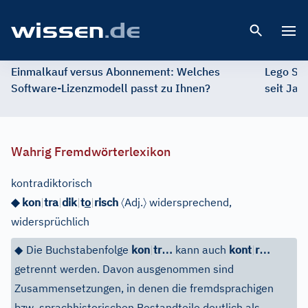
Open 
Einmalkauf versus Abonnement: Welches
Lego St
Software-Lizenzmodell passt zu Ihnen?
seit Jah
Wahrig Fremdwörterlexikon
kontradiktorisch
〈
〉
◆ kon
|
tra
|
dik
|
t
o
|
risch
Adj.
widersprechend,
widersprüchlich
…
…
◆
Die Buchstabenfolge
kon
|
tr
kann auch
kont
|
r
getrennt werden. Davon ausgenommen sind
Zusammensetzungen, in denen die fremdsprachigen
bzw. sprachhistorischen Bestandteile deutlich als