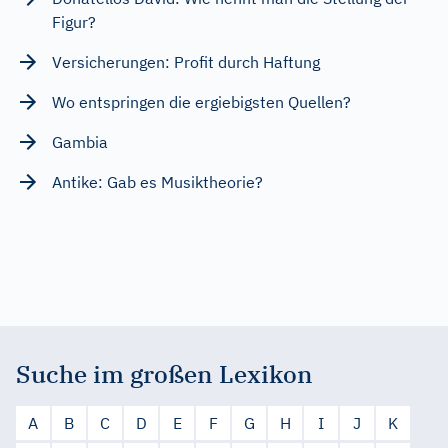
Figur?
Versicherungen: Profit durch Haftung
Wo entspringen die ergiebigsten Quellen?
Gambia
Antike: Gab es Musiktheorie?
Suche im großen Lexikon
A
B
C
D
E
F
G
H
I
J
K