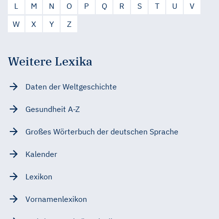
L
M
N
O
P
Q
R
S
T
U
V
W
X
Y
Z
Weitere Lexika
Daten der Weltgeschichte
Gesundheit A-Z
Großes Wörterbuch der deutschen Sprache
Kalender
Lexikon
Vornamenlexikon