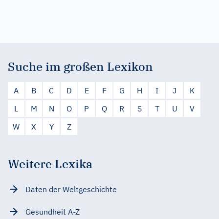
Suche im großen Lexikon
A
B
C
D
E
F
G
H
I
J
K
L
M
N
O
P
Q
R
S
T
U
V
W
X
Y
Z
Weitere Lexika
Daten der Weltgeschichte
Gesundheit A-Z