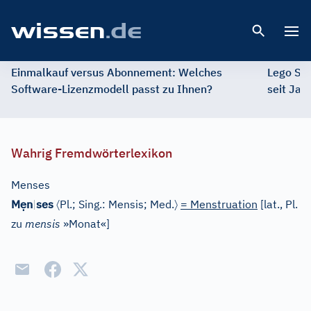
Open 
Einmalkauf versus Abonnement: Welches
Lego St
Software-Lizenzmodell passt zu Ihnen?
seit Jah
Wahrig Fremdwörterlexikon
Menses
ẹ
〈
〉
M
n
|
ses
Pl.
; Sing.: Mensis;
Med.
= Menstruation
[
lat., Pl.
zu
mensis
»Monat«
]