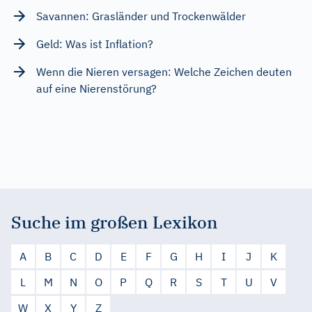
Savannen: Grasländer und Trockenwälder
Geld: Was ist Inflation?
Wenn die Nieren versagen: Welche Zeichen deuten
auf eine Nierenstörung?
Suche im großen Lexikon
A
B
C
D
E
F
G
H
I
J
K
L
M
N
O
P
Q
R
S
T
U
V
W
X
Y
Z