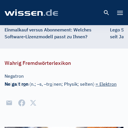
Open 
Einmalkauf versus Abonnement: Welches
Lego St
Software-Lizenzmodell passt zu Ihnen?
seit Jah
Wahrig Fremdwörterlexikon
Negatron
〈
–
–
〉
Ne
|
ga
|
t
|
r
o
n
n.;
s,
tr
o
|
nen;
Physik
;
selten
= Elektron