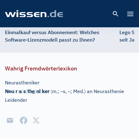
Open 
Einmalkauf versus Abonnement: Welches
Lego St
Software-Lizenzmodell passt zu Ihnen?
seit Jah
Wahrig Fremdwörterlexikon
Neurastheniker
e
〈
–
–
〉
Neu
|
r
|
a
|
s
|
th
|
ni
|
ker
m.;
s,
;
Med.
an Neurasthenie
Leidender