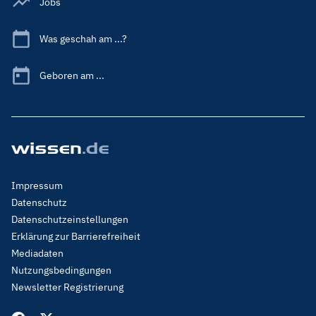
Jobs
Was geschah am ...?
Geboren am ...
Footer
Impressum
Menu
Datenschutz
Legal
Datenschutzeinstellungen
Erklärung zur Barrierefreiheit
Mediadaten
Nutzungsbedingungen
Newsletter Registrierung