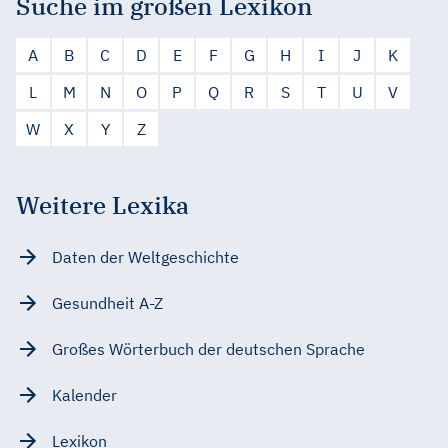
Suche im großen Lexikon
A
B
C
D
E
F
G
H
I
J
K
L
M
N
O
P
Q
R
S
T
U
V
W
X
Y
Z
Weitere Lexika
Daten der Weltgeschichte
Gesundheit A-Z
Großes Wörterbuch der deutschen Sprache
Kalender
Lexikon