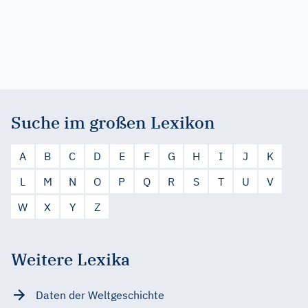
Suche im großen Lexikon
A
B
C
D
E
F
G
H
I
J
K
L
M
N
O
P
Q
R
S
T
U
V
W
X
Y
Z
Weitere Lexika
Daten der Weltgeschichte