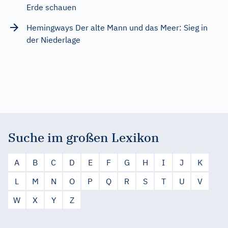
Erde schauen
Hemingways Der alte Mann und das Meer: Sieg in
der Niederlage
Suche im großen Lexikon
A
B
C
D
E
F
G
H
I
J
K
L
M
N
O
P
Q
R
S
T
U
V
W
X
Y
Z