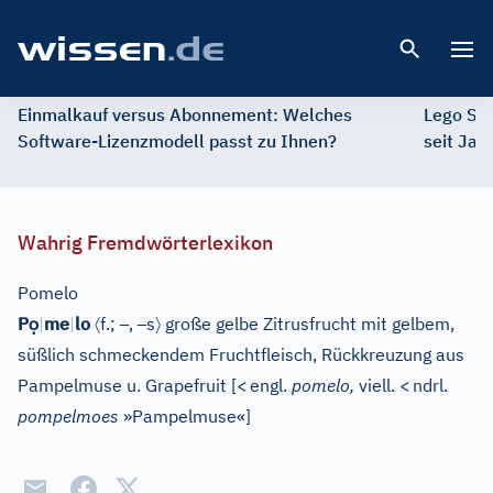
Open 
Einmalkauf versus Abonnement: Welches
Lego St
Software-Lizenzmodell passt zu Ihnen?
seit Jah
Wahrig Fremdwörterlexikon
Pomelo
ọ
〈
–
–
〉
P
|
me
|
lo
f.;
,
s
große gelbe Zitrusfrucht mit gelbem,
süßlich schmeckendem Fruchtfleisch, Rückkreuzung aus
Pampelmuse u. Grapefruit
[
<
engl.
pomelo,
viell.
<
ndrl.
pompelmoes
»Pampelmuse«
]