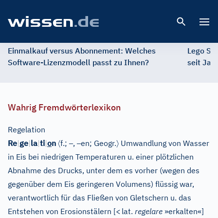
Open 
Einmalkauf versus Abonnement: Welches
Lego St
Software-Lizenzmodell passt zu Ihnen?
seit Jah
Wahrig Fremdwörterlexikon
Regelation
〈
–
–
〉
Re
|
ge
|
la
|
ti
|
o
n
f.;
,
en;
Geogr.
Umwandlung von Wasser
in Eis bei niedrigen Temperaturen u. einer plötzlichen
Abnahme des Drucks, unter dem es vorher (wegen des
gegenüber dem Eis geringeren Volumens) flüssig war,
verantwortlich für das Fließen von Gletschern u. das
Entstehen von Erosionstälern
[
<
lat.
regelare
»erkalten«
]