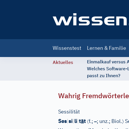
Main
Wissenstest
Lernen & Familie
navigation
Einmalkauf versus
Aktuelles
Welches Software-
passt zu Ihnen?
Wahrig Fremdwörterle
Sessilität
〈
–
〉
Ses
|
si
|
li
|
t
ä
t
f.;
; unz.;
Biol.
Se