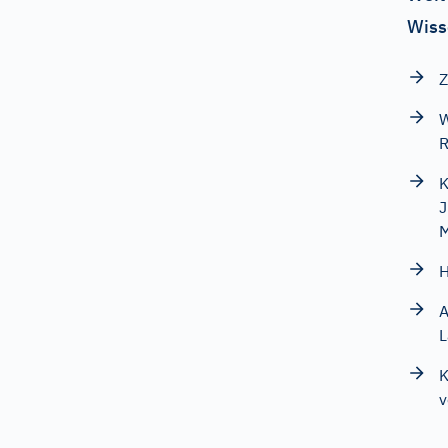
Wiss
Z
W
R
K
J
H
A
K
v