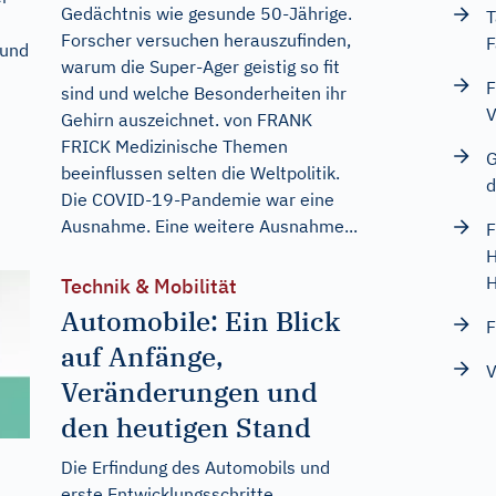
Gedächtnis wie gesunde 50-Jährige.
T
Forscher versuchen herauszufinden,
F
Hund
warum die Super-Ager geistig so fit
F
sind und welche Besonderheiten ihr
V
Gehirn auszeichnet. von FRANK
FRICK Medizinische Themen
G
beeinflussen selten die Weltpolitik.
d
Die COVID-19-Pandemie war eine
Ausnahme. Eine weitere Ausnahme...
F
H
H
Technik & Mobilität
Automobile: Ein Blick
F
auf Anfänge,
V
Veränderungen und
den heutigen Stand
Die Erfindung des Automobils und
erste Entwicklungsschritte