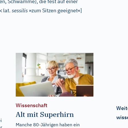
en, Schwämme), die fest auf einer
<
lat.
sessilis
»zum Sitzen geeignet«
]
Wissenschaft
Weit
Alt mit Superhirn
wiss
i
Manche 80-Jährigen haben ein
er