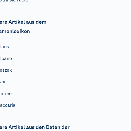
ere Artikel aus dem
amenlexikon
laus
lbano
eszek
vor
Umrao
accaria
ere Artikel aus den Daten der