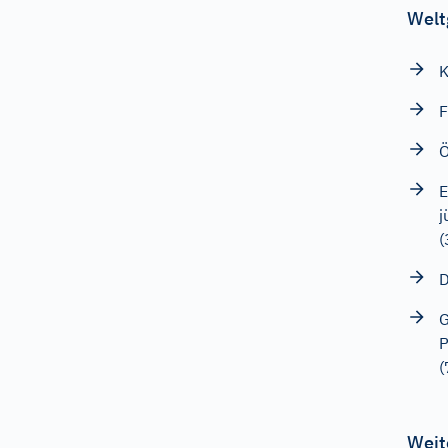
Welt
K
F
Ö
E
j
(
D
G
P
(
Weit