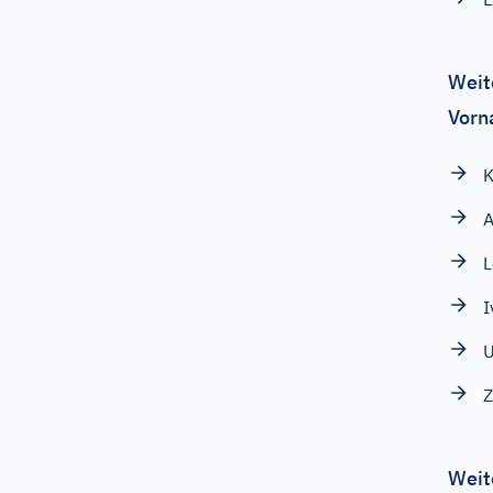
Weit
Vorn
K
A
L
I
Z
Weit