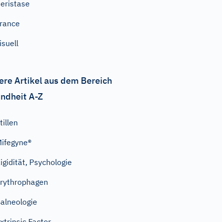
eristase
rance
isuell
ere Artikel aus dem Bereich
ndheit A-Z
tillen
ifegyne®
igidität, Psychologie
rythrophagen
alneologie
xtrinsic Factor