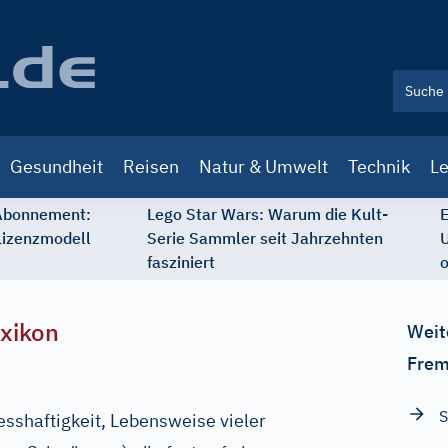
Gesundheit
Reisen
Natur & Umwelt
Technik
Le
 Abonnement:
Lego Star Wars: Warum die Kult-
E
Lizenzmodell
Serie Sammler seit Jahrzehnten
U
fasziniert
o
xikon
Weit
Frem
S
sshaftigkeit, Lebensweise vieler