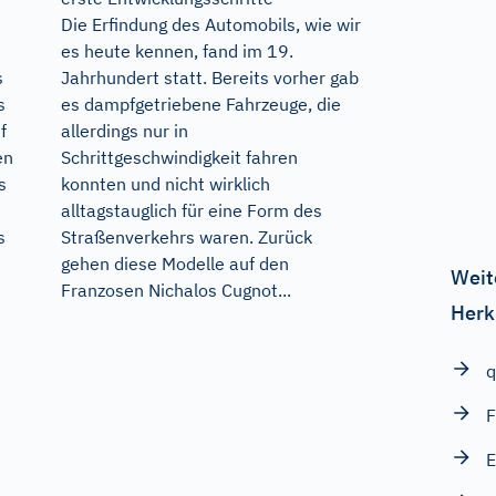
Die Erfindung des Automobils, wie wir
es heute kennen, fand im 19.
Jahrhundert statt. Bereits vorher gab
s
es dampfgetriebene Fahrzeuge, die
s
allerdings nur in
f
Schrittgeschwindigkeit fahren
en
konnten und nicht wirklich
s
alltagstauglich für eine Form des
Straßenverkehrs waren. Zurück
s
gehen diese Modelle auf den
Weit
Franzosen Nichalos Cugnot...
Herk
q
F
E