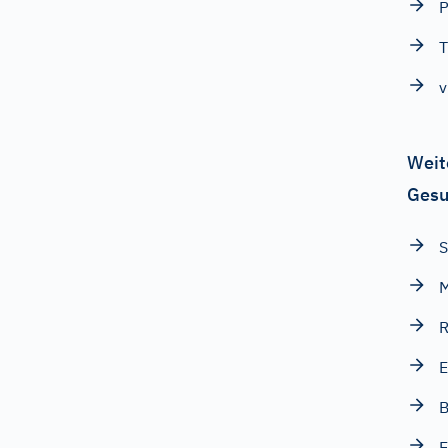
P
T
v
Weit
Gesu
S
M
R
E
B
E