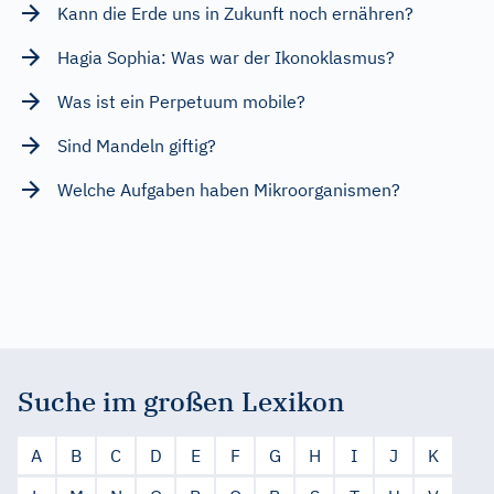
Kann die Erde uns in Zukunft noch ernähren?
Hagia Sophia: Was war der Ikonoklasmus?
Was ist ein Perpetuum mobile?
Sind Mandeln giftig?
Welche Aufgaben haben Mikroorganismen?
Suche im großen Lexikon
A
B
C
D
E
F
G
H
I
J
K