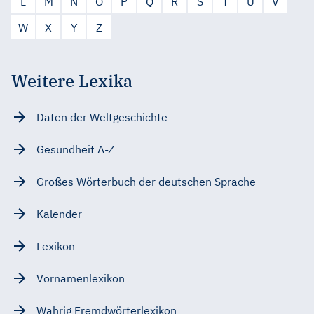
L
M
N
O
P
Q
R
S
T
U
V
W
X
Y
Z
Weitere Lexika
Daten der Weltgeschichte
Gesundheit A-Z
Großes Wörterbuch der deutschen Sprache
Kalender
Lexikon
Vornamenlexikon
Wahrig Fremdwörterlexikon