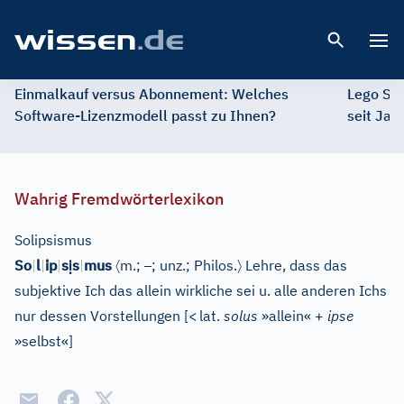
Open 
Einmalkauf versus Abonnement: Welches
Lego St
Software-Lizenzmodell passt zu Ihnen?
seit Jah
Wahrig Fremdwörterlexikon
Solipsismus
ị
〈
–
〉
So
|
l
|
ip
|
s
s
|
mus
m.;
; unz.;
Philos.
Lehre, dass das
subjektive Ich das allein wirkliche sei u. alle anderen Ichs
nur dessen Vorstellungen
[
<
lat.
solus
»allein« +
ipse
»selbst«
]