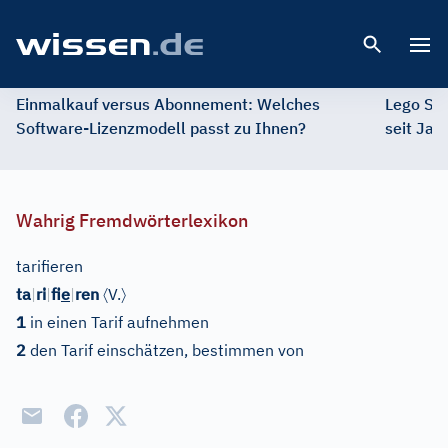
Open 
Einmalkauf versus Abonnement: Welches
Lego St
Software-Lizenzmodell passt zu Ihnen?
seit Jah
Wahrig Fremdwörterlexikon
tarifieren
〈
〉
ta
|
ri
|
f
ie
|
ren
V.
1
in einen Tarif aufnehmen
2
den Tarif einschätzen, bestimmen von