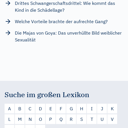
Drittes Schwangerschaftsdrittel: Wie kommt das
Kind in die Schädellage?
Welche Vorteile brachte der aufrechte Gang?
Die Majas von Goya: Das unverhüllte Bild weiblicher
Sexualität
Suche im großen Lexikon
A
B
C
D
E
F
G
H
I
J
K
L
M
N
O
P
Q
R
S
T
U
V