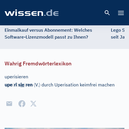
Open 
Einmalkauf versus Abonnement: Welches
Lego St
Software-Lizenzmodell passt zu Ihnen?
seit Jah
Wahrig Fremdwörterlexikon
uperisieren
〈
〉
upe
|
ri
|
s
ie
|
ren
V.
durch Uperisation keimfrei machen