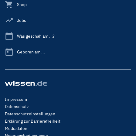
Shop
Jobs
Was geschah am ...?
Geboren am ...
Footer
Impressum
Menu
Datenschutz
Legal
Datenschutzeinstellungen
Erklärung zur Barrierefreiheit
Mediadaten
Nutzungsbedingungen