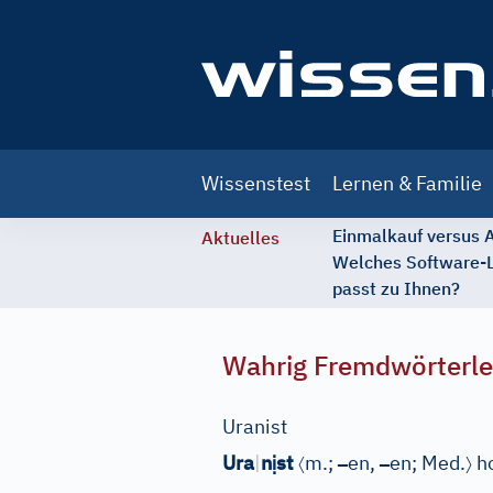
Main
Wissenstest
Lernen & Familie
navigation
Einmalkauf versus
Aktuelles
Welches Software-
passt zu Ihnen?
Wahrig Fremdwörterle
Uranist
ị
〈
–
–
〉
Ura
|
n
st
m.;
en,
en;
Med.
ho