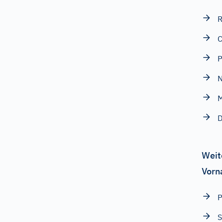
R
C
N
M
Weit
Vorn
P
S