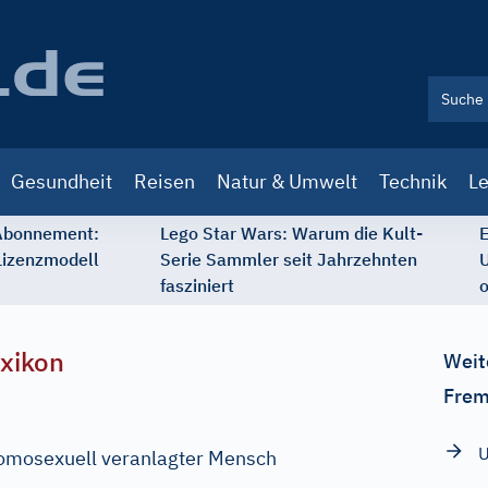
Gesundheit
Reisen
Natur & Umwelt
Technik
Le
 Abonnement:
Lego Star Wars: Warum die Kult-
E
Lizenzmodell
Serie Sammler seit Jahrzehnten
U
fasziniert
o
xikon
Weit
Frem
U
mosexuell veranlagter Mensch