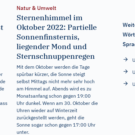
Natur & Umwelt
Sternenhimmel im
Weit
t
Oktober 2022: Partielle
Wört
Sonnenfinsternis,
Spra
liegender Mond und
Sternschnuppenregen
U
Mit dem Oktober werden die Tage
U
er
spürbar kürzer, die Sonne steigt
nde
selbst Mittags nicht mehr sehr hoch
U
de
am Himmel auf. Abends wird es zu
Monatsanfang schon gegen 19:00
dass
Uhr dunkel. Wenn am 30. Oktober die
Uhren wieder auf Winterzeit
zurückgestellt werden, geht die
Sonne sogar schon gegen 17:00 Uhr
unter.