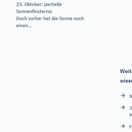
25. Oktober: partielle
Sonnenfinsternis
Doch vorher hat die Sonne noch
einen...
Weit
wiss
N
J
M
F