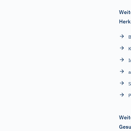
Weit
Herk
B
K
I
a
P
Weit
Gesu