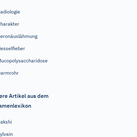
adiologie
harakter
Peronäuslähmung
esselfieber
ucopolysaccharidose
Darmrohr
ere Artikel aus dem
amenlexikon
akshi
ylvain