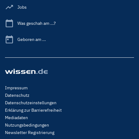
Jobs
Was geschah am ...?
Geboren am ...
Footer
Impressum
Menu
Datenschutz
Legal
Datenschutzeinstellungen
Erklärung zur Barrierefreiheit
Mediadaten
Nutzungsbedingungen
Newsletter Registrierung