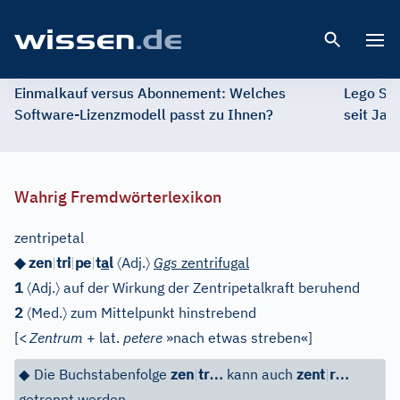
Open 
Einmalkauf versus Abonnement: Welches
Lego St
Software-Lizenzmodell passt zu Ihnen?
seit Jah
Wahrig Fremdwörterlexikon
zentripetal
〈
〉
◆ zen
|
tri
|
pe
|
t
a
l
Adj.
Ggs
zentrifugal
〈
〉
1
Adj.
auf der Wirkung der Zentripetalkraft beruhend
〈
〉
2
Med.
zum Mittelpunkt hinstrebend
[
<
Zentrum
+ lat.
petere
»nach etwas streben«
]
…
…
◆
Die Buchstabenfolge
zen
|
tr
kann auch
zent
|
r
getrennt werden.