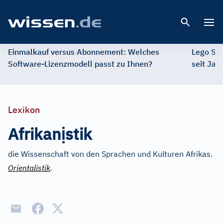
Open 
Einmalkauf versus Abonnement: Welches
Lego St
Software-Lizenzmodell passt zu Ihnen?
seit Jah
Lexikon
ị
Afrikan
stik
die Wissenschaft von den Sprachen und Kulturen Afrikas.
Orientalistik
.