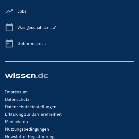
Jobs
Was geschah am ...?
Geboren am ...
Footer
Impressum
Menu
Datenschutz
Legal
Datenschutzeinstellungen
Erklärung zur Barrierefreiheit
Mediadaten
Nutzungsbedingungen
Newsletter Registrierung