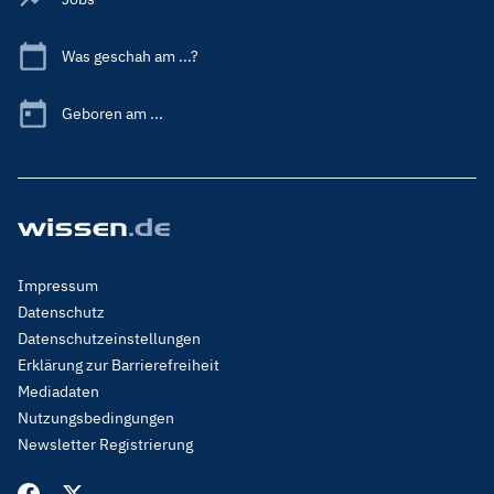
Was geschah am ...?
Geboren am ...
Footer
Impressum
Menu
Datenschutz
Legal
Datenschutzeinstellungen
Erklärung zur Barrierefreiheit
Mediadaten
Nutzungsbedingungen
Newsletter Registrierung