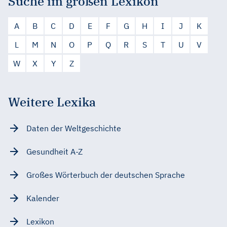
Suche im großen Lexikon
A
B
C
D
E
F
G
H
I
J
K
L
M
N
O
P
Q
R
S
T
U
V
W
X
Y
Z
Weitere Lexika
Daten der Weltgeschichte
Gesundheit A-Z
Großes Wörterbuch der deutschen Sprache
Kalender
Lexikon