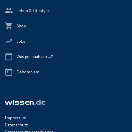
Leben & Lifestyle
Shop
Jobs
Was geschah am ...?
Geboren am ...
Footer
Impressum
Menu
Datenschutz
Legal
Datenschutzeinstellungen