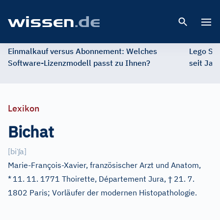
Open 
Einmalkauf versus Abonnement: Welches
Lego St
Software-Lizenzmodell passt zu Ihnen?
seit Jah
Lexikon
Bichat
ˈ
ʃ
[
bi
a
]
Marie-François-Xavier, französischer Arzt und Anatom,
†
*
11. 11. 1771 Thoirette, Département Jura,
21. 7.
1802 Paris; Vorläufer der modernen Histopathologie.