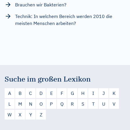
Brauchen wir Bakterien?
Technik: In welchem Bereich werden 2010 die
meisten Menschen arbeiten?
Suche im großen Lexikon
A
B
C
D
E
F
G
H
I
J
K
L
M
N
O
P
Q
R
S
T
U
V
W
X
Y
Z