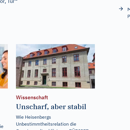
or, Tür“
M
P
Wissenschaft
Unscharf, aber stabil
Wie Heisenbergs
Unbestimmtheitsrelation die
ie