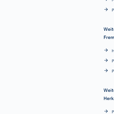
P
Weit
Frem
H
P
P
Weit
Herk
P