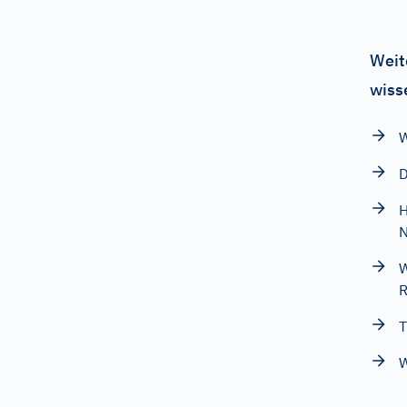
Weit
wiss
W
D
H
W
R
T
W