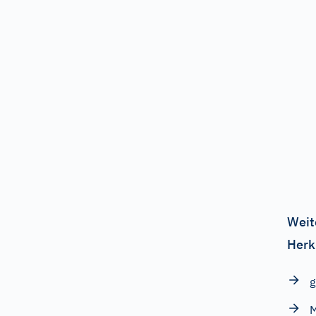
Weit
Herk
g
M