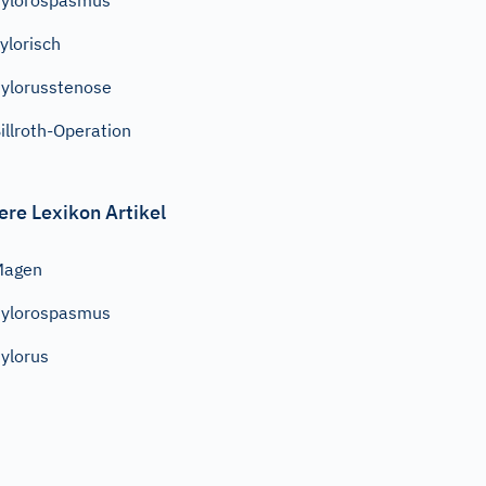
ylorospasmus
ylorisch
ylorusstenose
illroth-Operation
ere Lexikon Artikel
Magen
ylorospasmus
ylorus