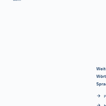
Weit
Wört
Spra
P
M