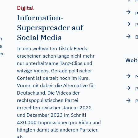
P
Digital
p
Information-
P
Superspreader auf
Social Media
B
n
e
In den weltweiten TikTok-Feeds
r.
erscheinen schon lange nicht mehr
Weit
nur unterhaltsame Tanz-Clips und
witzige Videos. Gerade politischer
Content ist derzeit hoch im Kurs.
Vorne mit dabei: die Alternative für
P
Deutschland. Die Videos der
rechtspopulistischen Partei
P
erreichten zwischen Januar 2022
und Dezember 2023 im Schnitt
430.000 Impressionen pro Video und
hängten damit alle anderen Parteien
ab....