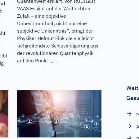
Quantenwelt erklärt. von RÜDIGER
und
VAAS Es gibt auf der Welt echten
t
Zufall – eine objektive
n
Unbestimmtheit, nicht nur eine
subjektive Unkenntnis“, bringt der
cht
Physiker Helmut Fink die vielleicht
m
tiefgreifendste Schlussfolgerung aus
der revolutionären Quantenphysik
eibt
auf den Punkt. „...
ig,
Weit
Gesu