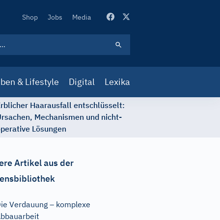
Secondary
Shop
Jobs
Media
Navigation
ben & Lifestyle
Digital
Lexika
rblicher Haarausfall entschlüsselt:
rsachen, Mechanismen und nicht-
perative Lösungen
ere Artikel aus der
ensbibliothek
ie Verdauung – komplexe
bbauarbeit