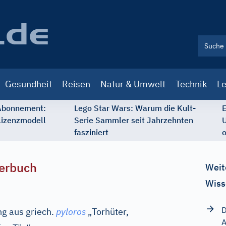
Gesundheit
Reisen
Natur & Umwelt
Technik
Le
 Abonnement:
Lego Star Wars: Warum die Kult-
E
Lizenzmodell
Serie Sammler seit Jahrzehnten
U
fasziniert
o
erbuch
Weit
Wiss
D
ung aus
griech.
pyloros
„Torhüter,
A