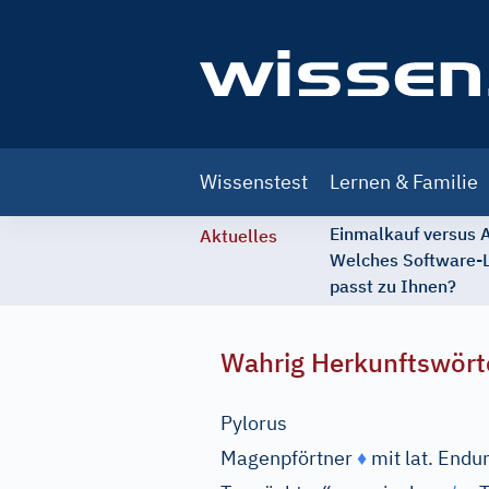
Main
Wissenstest
Lernen & Familie
navigation
Einmalkauf versus
Aktuelles
Welches Software-
passt zu Ihnen?
Wahrig Herkunftswört
Pylorus
Magenpförtner
♦
mit lat. End