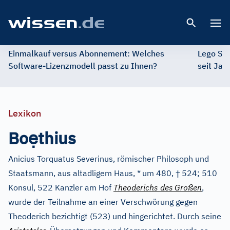
Open 
Einmalkauf versus Abonnement: Welches
Lego St
Software-Lizenzmodell passt zu Ihnen?
seit Jah
Lexikon
ẹ
Bo
thius
Anicius Torquatus Severinus, römischer Philosoph und
†
Staatsmann, aus altadligem Haus, *
um 480,
524; 510
Konsul, 522 Kanzler am Hof
Theoderichs des
Großen
,
wurde der Teilnahme an einer Verschwörung gegen
Theoderich bezichtigt (523) und hingerichtet. Durch seine