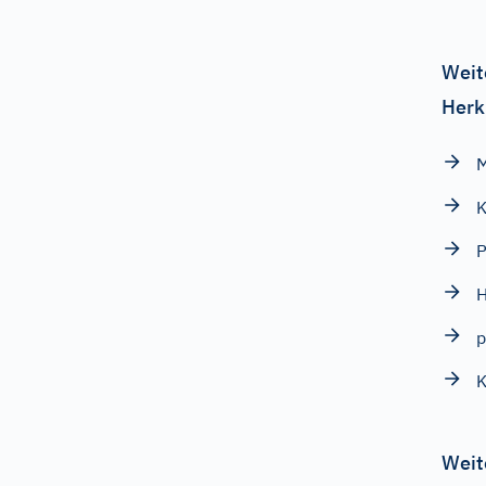
Weit
Herk
K
p
K
Weit