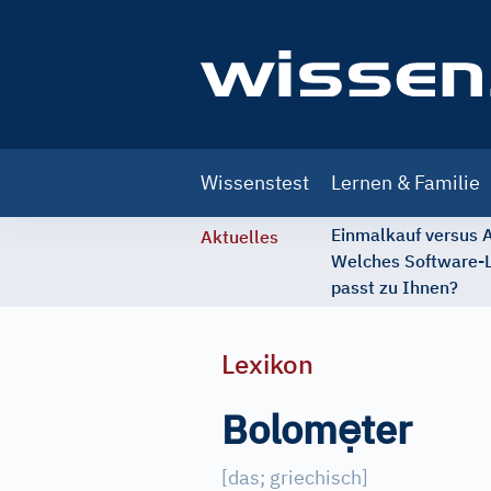
Main
Wissenstest
Lernen & Familie
navigation
Einmalkauf versus
Aktuelles
Welches Software-
passt zu Ihnen?
Lexikon
ẹ
Bolom
ter
[
das; griechisch
]