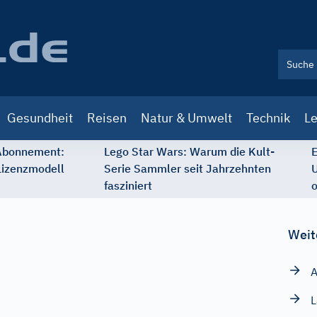
Gesundheit
Reisen
Natur & Umwelt
Technik
Le
 Abonnement:
Lego Star Wars: Warum die Kult-
E
Lizenzmodell
Serie Sammler seit Jahrzehnten
U
fasziniert
o
Weit
A
L