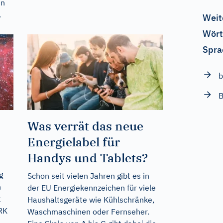
en
.
Weit
Wört
Spra
b
B
Was verrät das neue
Energielabel für
Handys und Tablets?
g
Schon seit vielen Jahren gibt es in
n
der EU Energiekennzeichen für viele
t
Haushaltsgeräte wie Kühlschränke,
IRK
Waschmaschinen oder Fernseher.