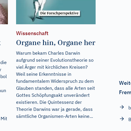
Wissenschaft
k
Organe hin, Organe her
Warum bekam Charles Darwin
aufgrund seiner Evolutionstheorie so
 die
viel Ärger mit kirchlichen Kreisen?
y
Weil seine Erkenntnisse in
bol
fundamentalem Widerspruch zu dem
Weit
Glauben standen, dass alle Arten seit
nun
Frem
Gottes Schöpfungsakt unverändert
existieren. Die Quintessenz der
b
Theorie Darwins war ja gerade, dass
sämtliche Organismen-Arten keine...
 Mit
B