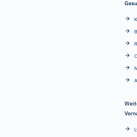
Gesu
K
B
R
C
N
A
Weit
Vorn
L