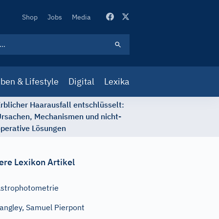
Secondary
Shop
Jobs
Media
Navigation
ben & Lifestyle
Digital
Lexika
rblicher Haarausfall entschlüsselt:
rsachen, Mechanismen und nicht-
perative Lösungen
ere Lexikon Artikel
strophotometrie
angley, Samuel Pierpont