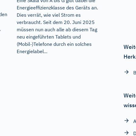
Eine Skala von A bis G gibt dabei die
Energieeffizienzklasse des Geräts an.
 den
Dies verrät, wie viel Strom es
verbraucht. Seit dem 20. Juni 2025
,
müssen nun auch alle ab diesem Tag
neu eingeführten Tablets und
(Mobil-)Telefone durch ein solches
Weit
Energielabel...
Herk
B
Weit
wiss
A
D