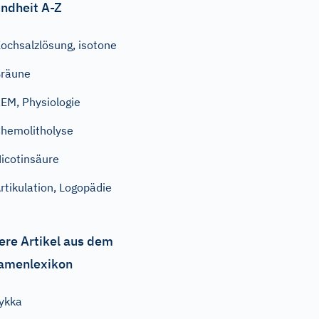
ndheit A-Z
ochsalzlösung, isotone
räune
EM, Physiologie
hemolitholyse
icotinsäure
rtikulation, Logopädie
ere Artikel aus dem
amenlexikon
ykka