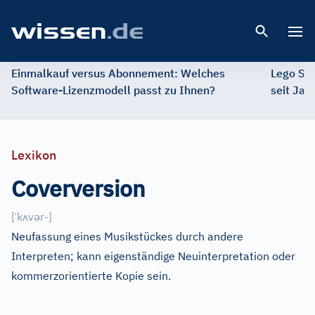
Open 
Einmalkauf versus Abonnement: Welches
Lego St
Software-Lizenzmodell passt zu Ihnen?
seit Jah
Lexikon
Coverversion
ˈ
ʌ
ə
[
k
v
r-
]
Neufassung eines Musikstückes durch andere
Interpreten; kann eigenständige Neuinterpretation oder
kommerzorientierte Kopie sein.