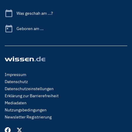
Was geschah am ...?
Geboren am ...
Footer
Impressum
Menu
Datenschutz
Legal
Datenschutzeinstellungen
Erklärung zur Barrierefreiheit
Mediadaten
Nutzungsbedingungen
Newsletter Registrierung