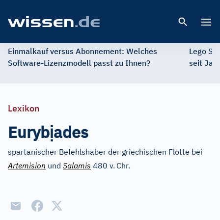
Open 
Einmalkauf versus Abonnement: Welches
Lego St
Software-Lizenzmodell passt zu Ihnen?
seit Jah
Lexikon
ị
Euryb
ades
spartanischer Befehlshaber der griechischen Flotte bei
Artemision
und
Salamis
480 v.
Chr.