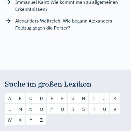
Immanuel Kant: Wie kommt man zu allgemeinen
Erkenntnissen?
Alexanders Weltreich: Wie begann Alexanders
Feldzug gegen die Perser?
Suche im großen Lexikon
A
B
C
D
E
F
G
H
I
J
K
L
M
N
O
P
Q
R
S
T
U
V
W
X
Y
Z