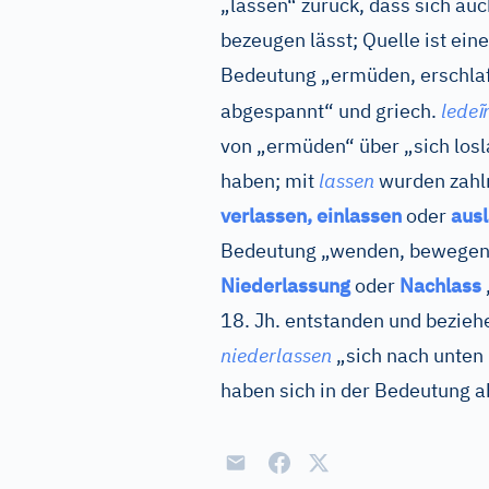
„lassen“ zurück, dass sich auc
bezeugen lässt; Quelle ist ei
Bedeutung „ermüden, erschlaf
ĩ
abgespannt“ und
griech.
lede
von „ermüden“ über „sich losla
haben; mit
lassen
wurden zahlr
verlassen, einlassen
oder
aus
Bedeutung „wenden, bewegen
Niederlassung
oder
Nachlass
18. Jh. entstanden und bezieh
niederlassen
„sich nach unte
haben sich in der Bedeutung ab