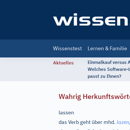
Main
Wissenstest
Lernen & Familie
navigation
Einmalkauf versus
Aktuelles
Welches Software-
passt zu Ihnen?
Wahrig Herkunftswört
lassen
das Verb geht über
mhd.
lazen