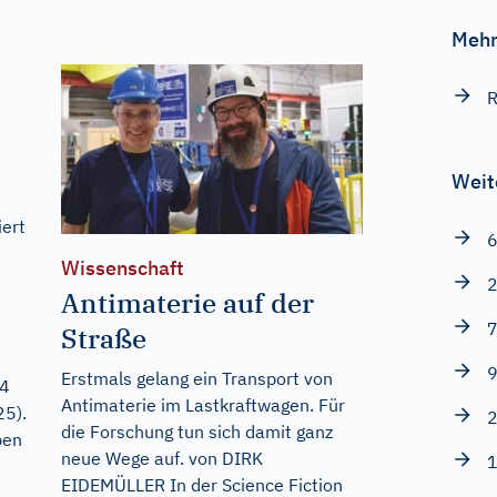
Mehr
R
Weit
iert
6
Wissenschaft
2
Antimaterie auf der
7
Straße
9
Erstmals gelang ein Transport von
‑4
Antimaterie im Lastkraftwagen. Für
25).
2
die Forschung tun sich damit ganz
ben
neue Wege auf. von DIRK
1
EIDEMÜLLER In der Science Fiction