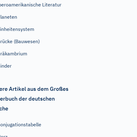
beroamerikanische Literatur
laneten
inheitensystem
rücke (Bauwesen)
Präkambrium
inder
ere Artikel aus dem Großes
erbuch der deutschen
che
onjugationstabelle
erz