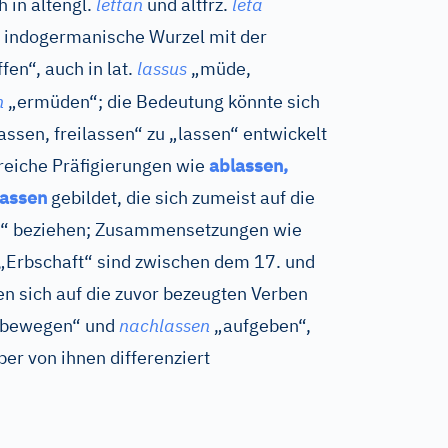
h in
altengl.
lettan
und
altfrz.
leta
ne indogermanische Wurzel mit der
fen“, auch in
lat.
lassus
„müde,
n
„ermüden“; die Bedeutung könnte sich
ssen, freilassen“ zu „lassen“ entwickelt
eiche Präfigierungen wie
ablassen,
lassen
gebildet, die sich zumeist auf die
“ beziehen; Zusammensetzungen wie
„Erbschaft“ sind zwischen dem 17. und
en sich auf die zuvor bezeugten Verben
n bewegen“ und
nachlassen
„aufgeben“,
er von ihnen differenziert