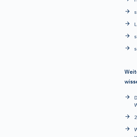
s
s
s
Weit
wiss
D
W
2
W
w