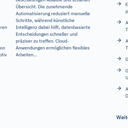
E
Übersicht. Die zunehmende
p
Automatisierung reduziert manuelle
Schritte, während künstliche
A
Intelligenz dabei hilft, datenbasierte
hren
T
Entscheidungen schneller und
präziser zu treffen. Cloud-
A
Anwendungen ermöglichen flexibles
T
von
Arbeiten...
tiv
D
G
A
D
Weit