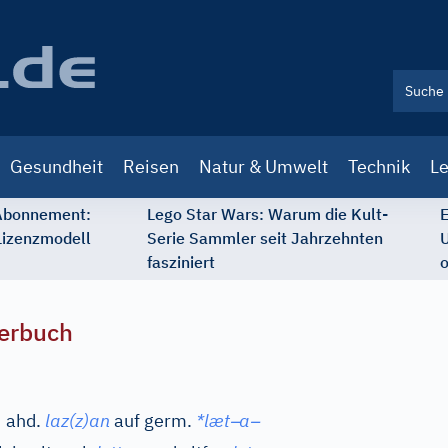
Gesundheit
Reisen
Natur & Umwelt
Technik
Le
 Abonnement:
Lego Star Wars: Warum die Kult-
E
Lizenzmodell
Serie Sammler seit Jahrzehnten
U
fasziniert
o
erbuch
–
–
,
ahd.
laz(z)an
auf
germ.
*læt
a