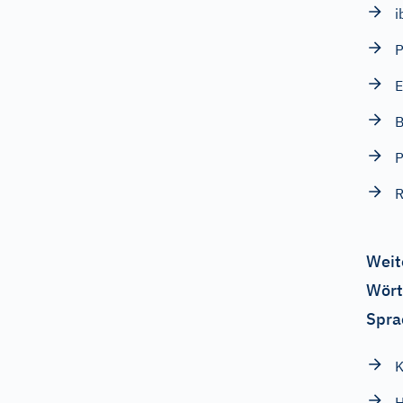
i
P
E
B
R
Weit
Wört
Spra
K
H