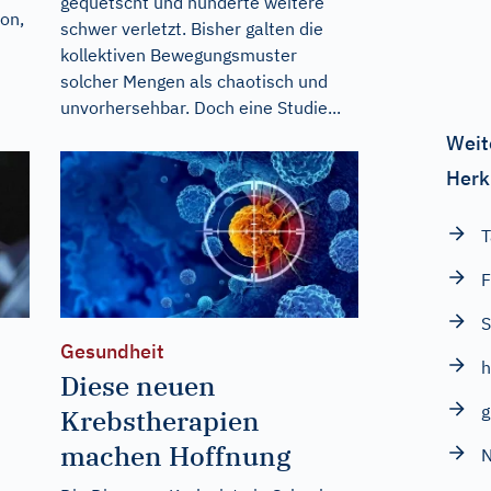
gequetscht und hunderte weitere
on,
schwer verletzt. Bisher galten die
kollektiven Bewegungsmuster
solcher Mengen als chaotisch und
unvorhersehbar. Doch eine Studie...
Weit
Herk
F
S
Gesundheit
h
Diese neuen
g
Krebstherapien
machen Hoffnung
N