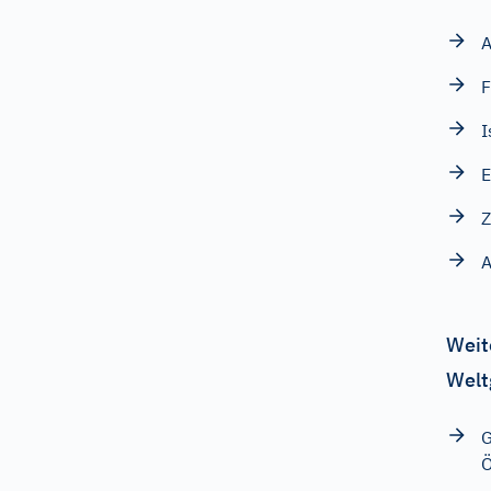
A
F
I
E
A
Weit
Welt
G
Ö