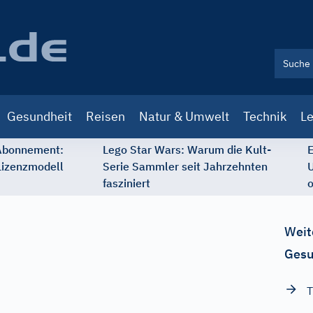
Gesundheit
Reisen
Natur & Umwelt
Technik
Le
 Abonnement:
Lego Star Wars: Warum die Kult-
E
Lizenzmodell
Serie Sammler seit Jahrzehnten
U
fasziniert
o
Weit
Gesu
T