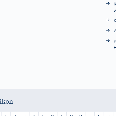
R
w
K
W
P
E
ikon