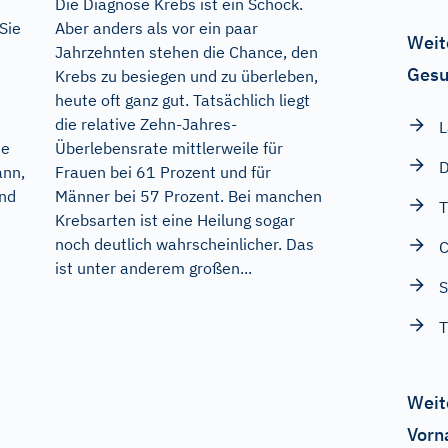
Die Diagnose Krebs ist ein Schock.
Sie
Aber anders als vor ein paar
Weit
Jahrzehnten stehen die Chance, den
Gesu
Krebs zu besiegen und zu überleben,
heute oft ganz gut. Tatsächlich liegt
die relative Zehn-Jahres-
L
te
Überlebensrate mittlerweile für
D
nn,
Frauen bei 61 Prozent und für
und
Männer bei 57 Prozent. Bei manchen
T
Krebsarten ist eine Heilung sogar
noch deutlich wahrscheinlicher. Das
C
ist unter anderem großen...
S
T
Weit
Vorn