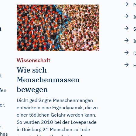
M
I
m
S
I
D
Wissenschaft
E
Wie sich
t
Menschenmassen
bewegen
fen
d
Dicht gedrängte Menschenmengen
er.
entwickeln eine Eigendynamik, die zu
einer tödlichen Gefahr werden kann.
So wurden 2010 bei der Loveparade
n.
in Duisburg 21 Menschen zu Tode
ches