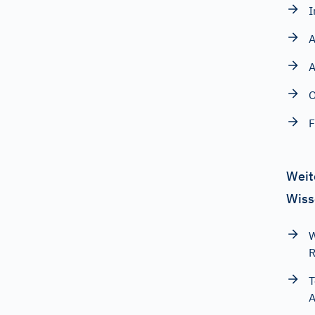
I
A
A
O
F
Weit
Wiss
W
R
T
A