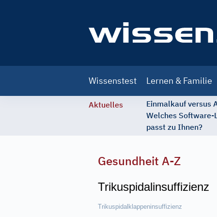
Main
Wissenstest
Lernen & Familie
navigation
Einmalkauf versus
Aktuelles
Welches Software-
passt zu Ihnen?
Gesundheit A-Z
Trikuspidalinsuffizienz
Trikuspidalklappeninsuffizienz