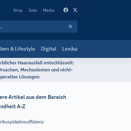
Secondary
Shop
Jobs
Media
Navigation
ben & Lifestyle
Digital
Lexika
rblicher Haarausfall entschlüsselt:
rsachen, Mechanismen und nicht-
perative Lösungen
ere Artikel aus dem Bereich
ndheit A-Z
rikuspidalinsuffizienz