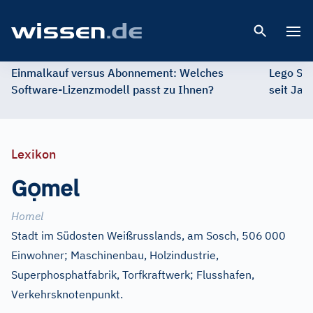
Open 
Einmalkauf versus Abonnement: Welches
Lego St
Software-Lizenzmodell passt zu Ihnen?
seit Jah
Lexikon
ọ
G
mel
Homel
Stadt im Südosten Weißrusslands, am Sosch, 506
000
Einwohner; Maschinenbau, Holzindustrie,
Superphosphatfabrik, Torfkraftwerk; Flusshafen,
Verkehrsknotenpunkt.