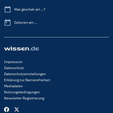
Was geschah am ...?
Geboren am ...
Footer
Impressum
Menu
Datenschutz
Legal
Datenschutzeinstellungen
Erklärung zur Barrierefreiheit
Mediadaten
Nutzungsbedingungen
Newsletter Registrierung