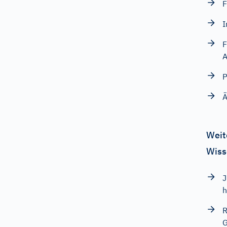
F
I
F
A
P
Ä
Weit
Wiss
J
h
R
G