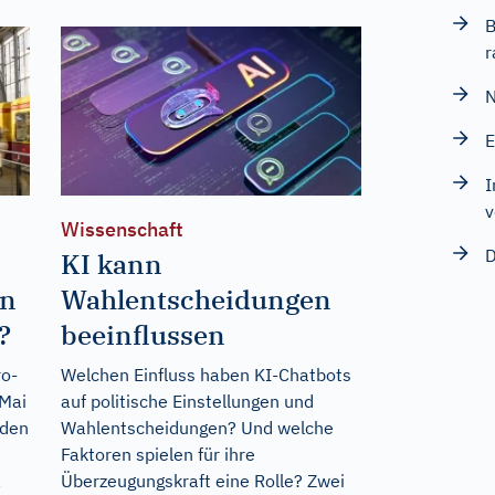
B
r
N
E
I
v
Wissenschaft
D
KI kann
en
Wahlentscheidungen
?
beeinflussen
ro-
Welchen Einfluss haben KI-Chatbots
Mai
auf politische Einstellungen und
 den
Wahlentscheidungen? Und welche
Faktoren spielen für ihre
,
Überzeugungskraft eine Rolle? Zwei