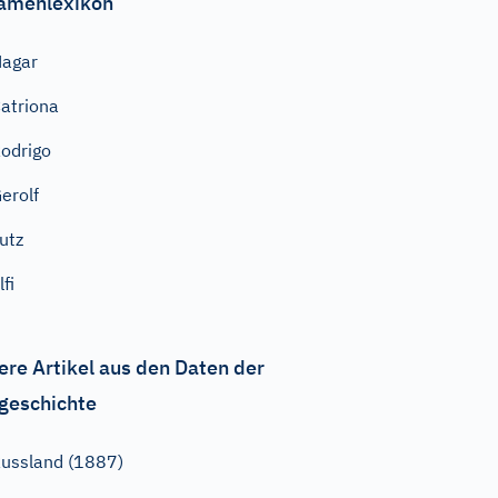
amenlexikon
agar
atriona
odrigo
erolf
utz
lfi
ere Artikel aus den Daten der
geschichte
ussland (1887)