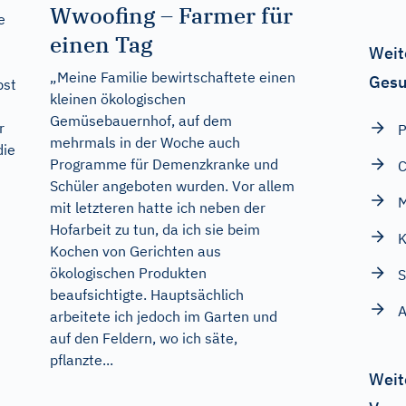
Wwoofing – Farmer für
e
einen Tag
Weit
„Meine Familie bewirtschaftete einen
Gesu
bst
kleinen ökologischen
Gemüsebauernhof, auf dem
r
P
mehrmals in der Woche auch
die
Programme für Demenzkranke und
C
Schüler angeboten wurden. Vor allem
M
mit letzteren hatte ich neben der
Hofarbeit zu tun, da ich sie beim
K
Kochen von Gerichten aus
ökologischen Produkten
S
beaufsichtigte. Hauptsächlich
A
arbeitete ich jedoch im Garten und
auf den Feldern, wo ich säte,
pflanzte...
Weit