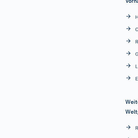
Vorn
H
C
R
G
L
E
Weit
Welt
R