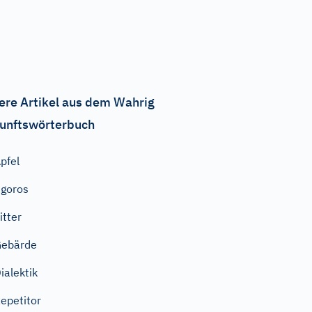
ere Artikel aus dem Wahrig
unftswörterbuch
pfel
igoros
itter
Gebärde
ialektik
epetitor