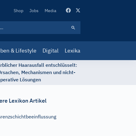
Secondary
Shop
Jobs
Media
Navigation
ben & Lifestyle
Digital
Lexika
rblicher Haarausfall entschlüsselt:
rsachen, Mechanismen und nicht-
perative Lösungen
ere Lexikon Artikel
renzschichtbeeinflussung