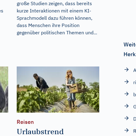
große Studien zeigen, dass bereits
es
kurze Interaktionen mit einem KI-
Sprachmodell dazu führen können,
dass Menschen ihre Position
gegenüber politischen Themen und...
Weit
Herk
A
r
b
D
Reisen
Urlaubstrend
R