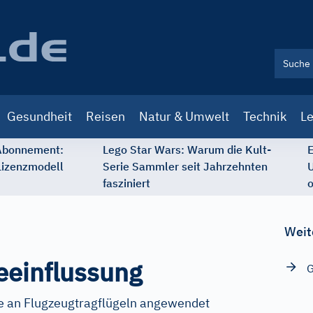
Gesundheit
Reisen
Natur & Umwelt
Technik
Le
 Abonnement:
Lego Star Wars: Warum die Kult-
E
Lizenzmodell
Serie Sammler seit Jahrzehnten
U
fasziniert
o
Weit
eeinflussung
G
 an Flugzeugtragflügeln angewendet