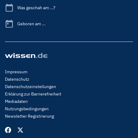
Was geschah am ...?
Geboren am ...
Footer
Impressum
Menu
Datenschutz
Legal
Datenschutzeinstellungen
Erklärung zur Barrierefreiheit
Mediadaten
Nutzungsbedingungen
Newsletter Registrierung