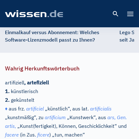
Open 
Einmalkauf versus Abonnement: Welches
Lego St
Software-Lizenzmodell passt zu Ihnen?
seit Jah
Wahrig Herkunftswörterbuch
artifiziell
,
artefiziell
1.
künstlerisch
2.
gekünstelt
♦
aus
frz.
artificiel
„künstlich“, aus
lat.
artificialis
„kunstmäßig“, zu
artificium
„Kunstwerk“, aus
ars,
Gen.
artis,
„Kunst(fertigkeit), Können, Geschicklichkeit“ und
facere
(in Zus.
ficere
) „tun, machen“