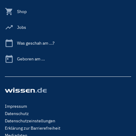
Shop
Jobs
Was geschah am ...?
Geboren am ...
Footer
Impressum
Menu
Datenschutz
Legal
Datenschutzeinstellungen
Erklärung zur Barrierefreiheit
Mediadaten