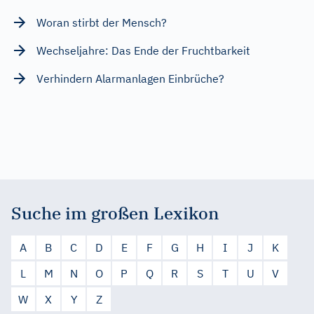
Woran stirbt der Mensch?
Wechseljahre: Das Ende der Fruchtbarkeit
Verhindern Alarmanlagen Einbrüche?
Suche im großen Lexikon
A
B
C
D
E
F
G
H
I
J
K
L
M
N
O
P
Q
R
S
T
U
V
W
X
Y
Z