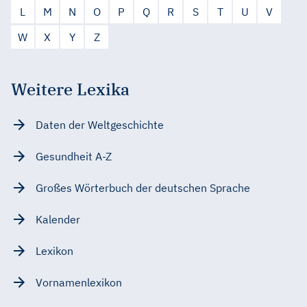
L
M
N
O
P
Q
R
S
T
U
V
W
X
Y
Z
Weitere Lexika
Daten der Weltgeschichte
Gesundheit A-Z
Großes Wörterbuch der deutschen Sprache
Kalender
Lexikon
Vornamenlexikon