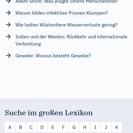
Adam Smith: Was prägte Smiths Menschenbild?
Warum bilden infektiöse Prionen Klumpen?
Wie halten Wüstentiere Wasserverluste gering?
Indien und der Westen: Rückkehr und internationale
Verbreitung
Gewebe: Woraus besteht Gewebe?
Suche im großen Lexikon
A
B
C
D
E
F
G
H
I
J
K