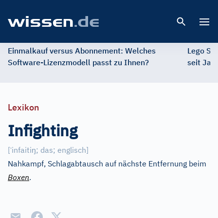
Open 
Einmalkauf versus Abonnement: Welches
Lego St
Software-Lizenzmodell passt zu Ihnen?
seit Jah
Lexikon
Infighting
ˈ
ŋ
[
infaiti
; das; englisch
]
Nahkampf, Schlagabtausch auf nächste Entfernung beim
Boxen
.