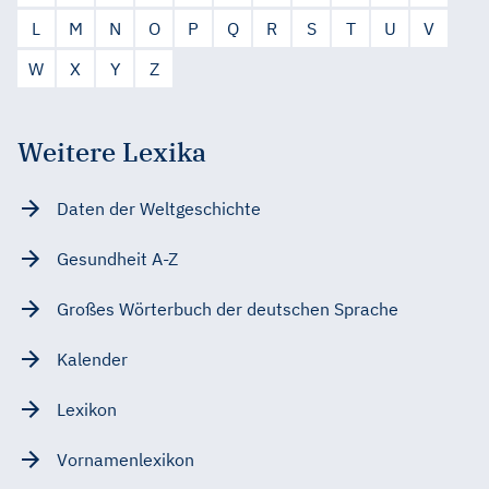
L
M
N
O
P
Q
R
S
T
U
V
W
X
Y
Z
Weitere Lexika
Daten der Weltgeschichte
Gesundheit A-Z
Großes Wörterbuch der deutschen Sprache
Kalender
Lexikon
Vornamenlexikon