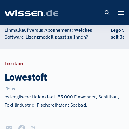
Open 
Einmalkauf versus Abonnement: Welches
Lego St
Software-Lizenzmodell passt zu Ihnen?
seit Jah
Lexikon
Lowestoft
ˈ
ɔ
[
l
us-
]
ostenglische Hafenstadt, 55
000 Einwohner; Schiffbau,
Textilindustrie; Fischereihafen; Seebad.