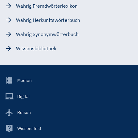
Wahrig Fremdwörterlexikon
Wahrig Herkunftswörterbuch
Wahrig Synonymwörterbuch
Wissensbibliothek
Footer
Medien
Menu
Main
Digital
Reisen
Wissenstest