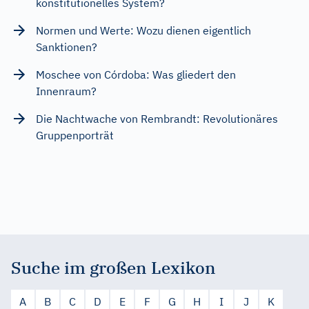
konstitutionelles System?
Normen und Werte: Wozu dienen eigentlich
Sanktionen?
Moschee von Córdoba: Was gliedert den
Innenraum?
Die Nachtwache von Rembrandt: Revolutionäres
Gruppenporträt
Suche im großen Lexikon
A
B
C
D
E
F
G
H
I
J
K