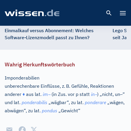
Open 
Einmalkauf versus Abonnement: Welches
Lego St
Software-Lizenzmodell passt zu Ihnen?
seit Jah
Wahrig Herkunftswörterbuch
Imponderabilien
unberechenbare Einflüsse, z.
B. Gefühle, Reaktionen
–
–
–
anderer
♦
aus
lat.
im
(in Zus. vor p statt
in
) „nicht, un
“
und
lat.
ponderabilis
„wägbar“, zu
lat.
ponderare
„wägen,
abwägen“, zu
lat.
pondus
„Gewicht“