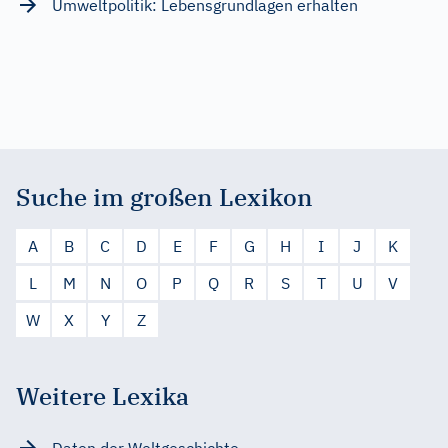
Umweltpolitik: Lebensgrundlagen erhalten
Suche im großen Lexikon
A
B
C
D
E
F
G
H
I
J
K
L
M
N
O
P
Q
R
S
T
U
V
W
X
Y
Z
Weitere Lexika
Daten der Weltgeschichte