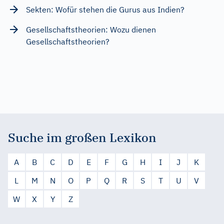
Sekten: Wofür stehen die Gurus aus Indien?
Gesellschaftstheorien: Wozu dienen
Gesellschaftstheorien?
Suche im großen Lexikon
A
B
C
D
E
F
G
H
I
J
K
L
M
N
O
P
Q
R
S
T
U
V
W
X
Y
Z