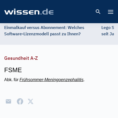
Open 
Einmalkauf versus Abonnement: Welches
Lego St
Software-Lizenzmodell passt zu Ihnen?
seit Jah
Gesundheit A-Z
FSME
Abk. für
Frühsommer-Meningoenzephalitis
.