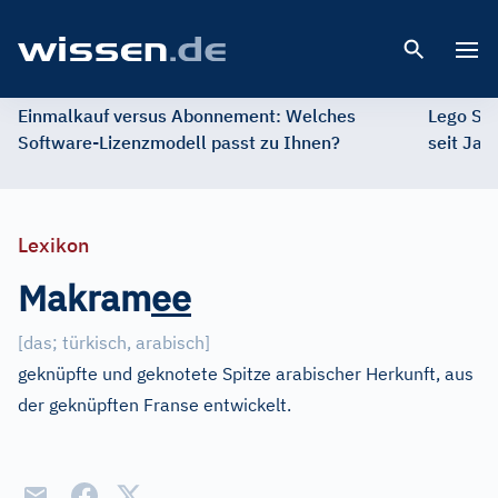
Open 
Einmalkauf versus Abonnement: Welches
Lego St
Software-Lizenzmodell passt zu Ihnen?
seit Jah
Lexikon
Makram
e
e
[
das; türkisch, arabisch
]
geknüpfte und geknotete Spitze arabischer Herkunft, aus
der geknüpften Franse entwickelt.