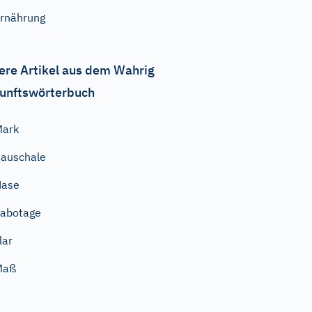
rnährung
ere Artikel aus dem Wahrig
unftswörterbuch
Mark
auschale
Hase
abotage
lar
Maß