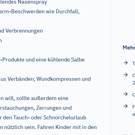
llendes Nasenspray
rm-Beschwerden wie Durchfall,
und Verbrennungen
n
Mehr
n-Produkte und eine kühlende Salbe
T
C
 aus Verbänden, Wundkompressen und
C
en will, sollte außerdem eine
F
erstauchungen, Zerrungen und
a
 den Tauch- oder Schnorchelurlaub
 nützlich sein. Fahren Kinder mit in den