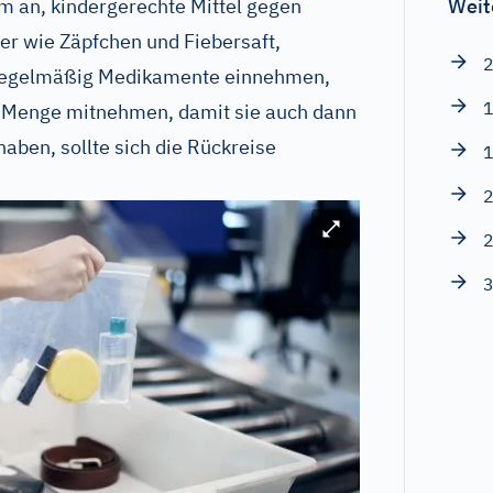
em an, kindergerechte Mittel gegen
Weit
er wie Zäpfchen und Fiebersaft,
2
 regelmäßig Medikamente einnehmen,
1
er Menge mitnehmen, damit sie auch dann
ben, sollte sich die Rückreise
1
2
Bild vergrößern
2
3