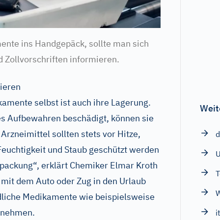
ente ins Handgepäck, sollte man sich
d Zollvorschriften informieren.
ieren
amente selbst ist auch ihre Lagerung.
Weit
es Aufbewahren beschädigt, können sie
rzneimittel sollten stets vor Hitze,
d
Feuchtigkeit und Staub geschützt werden
rpackung“, erklärt Chemiker Elmar Kroth
T
mit dem Auto oder Zug in den Urlaub
W
dliche Medikamente wie beispielsweise
itnehmen.
i