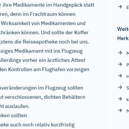
er ihre Medikamente im Handgepäck statt
E
ren, denn im Frachtraum können
e Wirksamkeit von Medikamenten und
Weit
chränken können. Und sollte der Koffer
Herk
gstens die Reiseapotheke noch bei uns.
lüssiges Medikament mit ins Flugzeug
lerdings vorher ein ärztliches Attest
P
 den Kontrollen am Flughafen vorzeigen
kveränderungen im Flugzeug sollten
S
ut verschlossenen, dichten Behältern
k
ht auslaufen.
ken sollten
e auch noch relativ kurzfristig