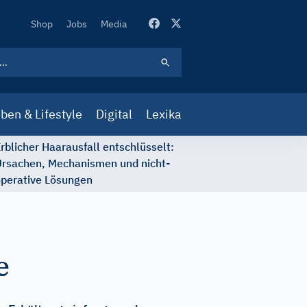
Secondary
Shop
Jobs
Media
Navigation
ben & Lifestyle
Digital
Lexika
rblicher Haarausfall entschlüsselt:
rsachen, Mechanismen und nicht-
perative Lösungen
e