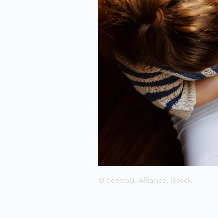
© CentralITAlliance, iStock