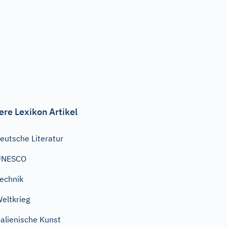
ere Lexikon Artikel
eutsche Literatur
UNESCO
echnik
eltkrieg
talienische Kunst