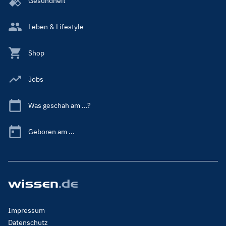
Gesundheit
Leben & Lifestyle
Shop
Jobs
Was geschah am ...?
Geboren am ...
Footer
Impressum
Menu
Datenschutz