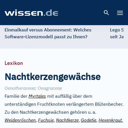
Open 
Einmalkauf versus Abonnement: Welches
Lego St
Software-Lizenzmodell passt zu Ihnen?
seit Jah
Lexikon
Nachtkerzengewächse
Oenotheraceae
;
Onagraceae
Familie der
Myrtales
mit auffällig über dem
unterständigen Fruchtknoten verlängertem Blütenbecher.
Zu den Nachtkerzengewächsen gehören u.
a.
Weidenröschen
,
Fuchsie
,
Nachtkerze
,
Godetie
,
Hexenkraut.