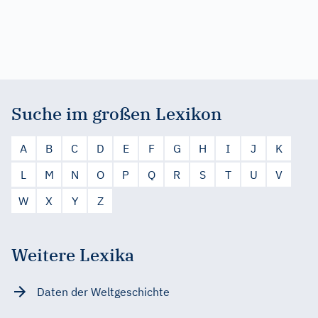
Suche im großen Lexikon
A
B
C
D
E
F
G
H
I
J
K
L
M
N
O
P
Q
R
S
T
U
V
W
X
Y
Z
Weitere Lexika
Daten der Weltgeschichte