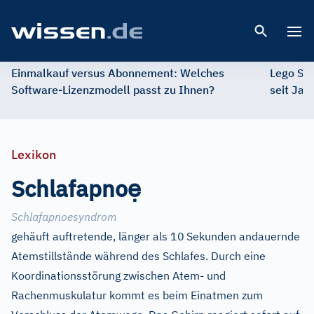
Open 
Einmalkauf versus Abonnement: Welches
Lego St
Software-Lizenzmodell passt zu Ihnen?
seit Jah
Lexikon
ẹ
Schlafapno
Schlafapnoesyndrom
gehäuft auftretende, länger als 10
Sekunden andauernde
Atemstillstände während des Schlafes. Durch eine
Koordinationsstörung zwischen Atem- und
Rachenmuskulatur kommt es beim Einatmen zum