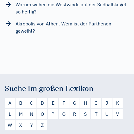
Warum wehen die Westwinde auf der Südhalbkugel
so heftig?
Akropolis von Athen: Wem ist der Parthenon
geweiht?
Suche im großen Lexikon
A
B
C
D
E
F
G
H
I
J
K
L
M
N
O
P
Q
R
S
T
U
V
W
X
Y
Z