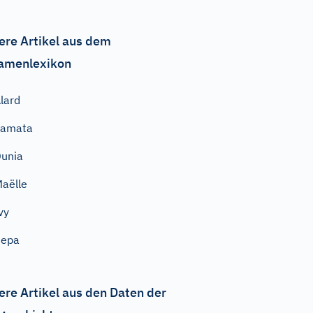
ere Artikel aus dem
amenlexikon
lard
Samata
unia
aëlle
vy
Pepa
ere Artikel aus den Daten der