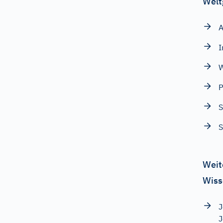
Welt
A
I
W
P
S
S
Weit
Wiss
J
J