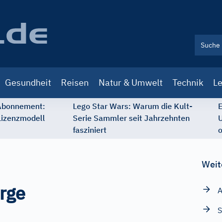
Gesundheit
Reisen
Natur & Umwelt
Technik
Le
 Abonnement:
Lego Star Wars: Warum die Kult-
E
Lizenzmodell
Serie Sammler seit Jahrzehnten
U
fasziniert
o
Weit
rge
S