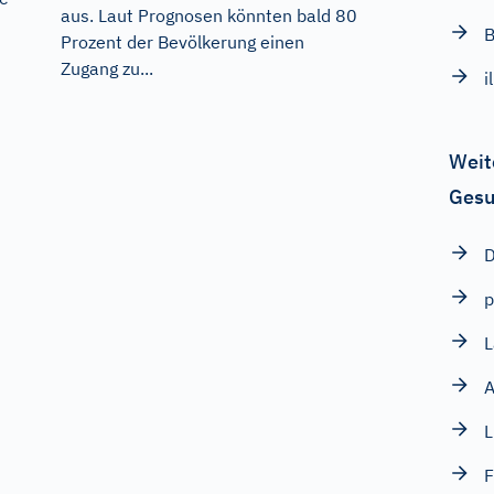
aus. Laut Prognosen könnten bald 80
B
Prozent der Bevölkerung einen
Zugang zu...
i
Weit
Gesu
p
A
L
F