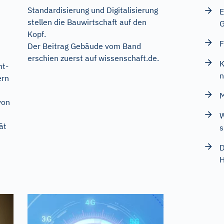
Standardisierung und Digitalisierung
E
stellen die Bauwirtschaft auf den
G
Kopf.
F
Der Beitrag
Gebäude vom Band
erschien zuerst auf
wissenschaft.de
.
K
ht-
n
ern
M
von
W
ät
s
D
H