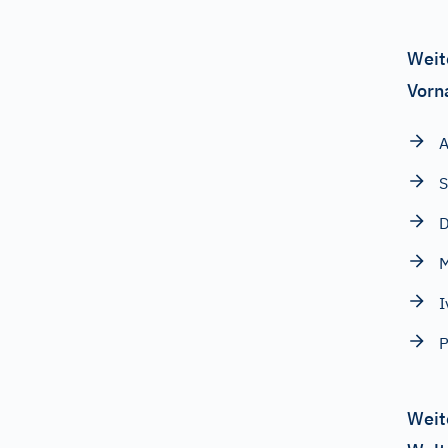
Weit
Vorn
A
D
M
I
Weit