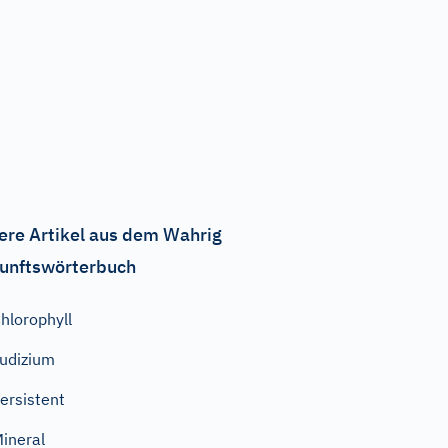
ere Artikel aus dem Wahrig
unftswörterbuch
hlorophyll
udizium
ersistent
ineral