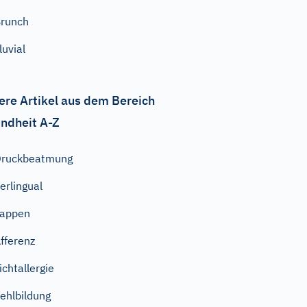
runch
lluvial
ere Artikel aus dem Bereich
ndheit A-Z
Druckbeatmung
erlingual
Lappen
fferenz
ichtallergie
ehlbildung