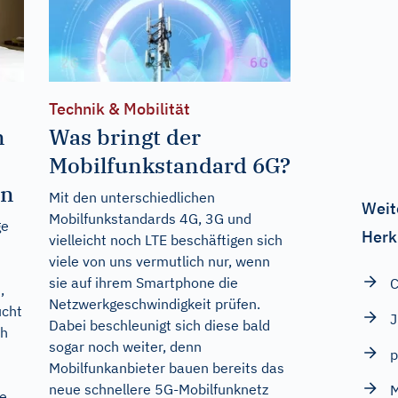
Technik & Mobilität
n
Was bringt der
Mobilfunkstandard 6G?
en
Mit den unterschiedlichen
Weit
Mobilfunkstandards 4G, 3G und
ge
Herk
vielleicht noch LTE beschäftigen sich
viele von uns vermutlich nur, wenn
sie auf ihrem Smartphone die
C
,
Netzwerkgeschwindigkeit prüfen.
ucht
J
Dabei beschleunigt sich diese bald
ch
sogar noch weiter, denn
p
Mobilfunkanbieter bauen bereits das
neue schnellere 5G-Mobilfunknetz
M
ge