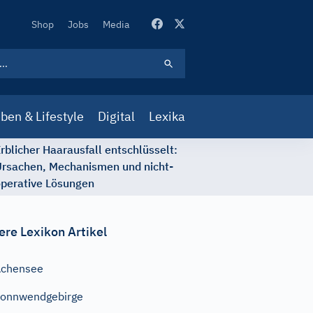
Secondary
Shop
Jobs
Media
Navigation
ben & Lifestyle
Digital
Lexika
rblicher Haarausfall entschlüsselt:
rsachen, Mechanismen und nicht-
perative Lösungen
ere Lexikon Artikel
Achensee
onnwendgebirge