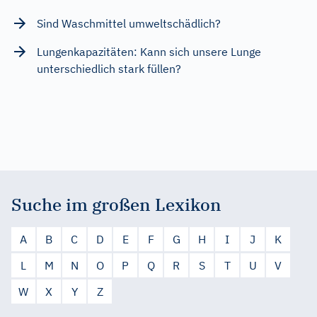
Sind Waschmittel umweltschädlich?
Lungenkapazitäten: Kann sich unsere Lunge
unterschiedlich stark füllen?
Suche im großen Lexikon
A
B
C
D
E
F
G
H
I
J
K
L
M
N
O
P
Q
R
S
T
U
V
W
X
Y
Z