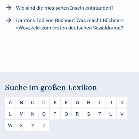
Wie sind die friesischen Inseln entstanden?
Dantons Tod von Büchner: Was macht Büchners
»Woyzeck« zum ersten deutschen Sozialdrama?
Suche im großen Lexikon
A
B
C
D
E
F
G
H
I
J
K
L
M
N
O
P
Q
R
S
T
U
V
W
X
Y
Z