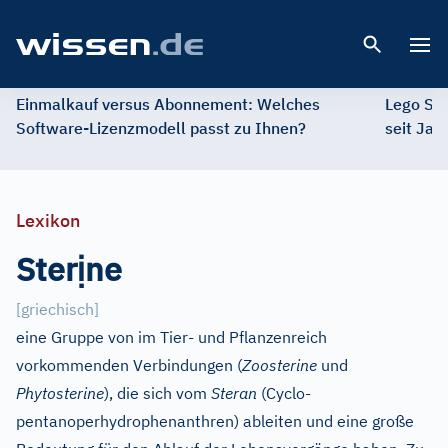
Open 
Einmalkauf versus Abonnement: Welches
Lego St
Software-Lizenzmodell passt zu Ihnen?
seit Jah
Lexikon
ị
Ster
ne
[
griechisch
]
eine Gruppe von im Tier- und Pflanzenreich
vorkommenden Verbindungen (
Zoosterine
und
Phytosterine
), die sich vom
Steran
(Cyclo-
pentanoperhydrophenanthren) ableiten und eine große