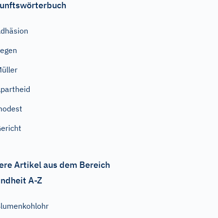
unftswörterbuch
dhäsion
Segen
üller
partheid
modest
ericht
ere Artikel aus dem Bereich
ndheit A-Z
lumenkohlohr