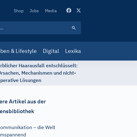
Secondary
Shop
Jobs
Media
Navigation
ben & Lifestyle
Digital
Lexika
rblicher Haarausfall entschlüsselt:
rsachen, Mechanismen und nicht-
perative Lösungen
ere Artikel aus der
ensbibliothek
ommunikation – die Welt
umspannend