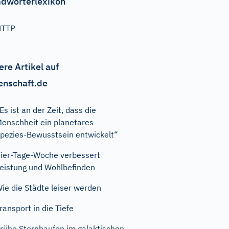
dwörterlexikon
HTTP
ere Artikel auf
enschaft.de
Es ist an der Zeit, dass die
enschheit ein planetares
pezies-Bewusstsein entwickelt“
ier-Tage-Woche verbessert
eistung und Wohlbefinden
ie die Städte leiser werden
ransport in die Tiefe
rühe Sternhaufen im galaktischen