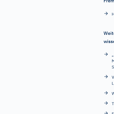
Frem
Weit
wiss
„
M
S
V
L
W
T
F