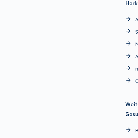
Herk
A
M
A
G
Weit
Gesu
B