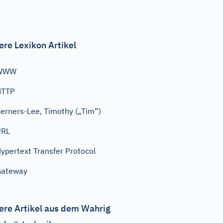
ere Lexikon Artikel
WWW
HTTP
erners-Lee, Timothy („Tim“)
URL
ypertext Transfer Protocol
Gateway
ere Artikel aus dem Wahrig