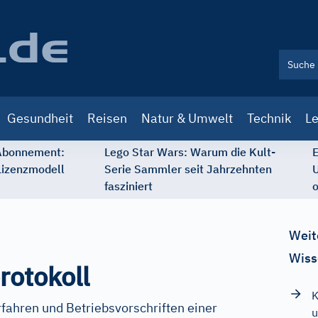
Gesundheit
Reisen
Natur & Umwelt
Technik
Le
 Abonnement:
Lego Star Wars: Warum die Kult-
E
Lizenzmodell
Serie Sammler seit Jahrzehnten
U
fasziniert
o
Weit
Wiss
rotokoll
K
fahren und Betriebsvorschriften einer