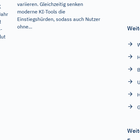
variieren. Gleichzeitig senken
K
moderne KI-Tools die
Jahr
Einstiegshürden, sodass auch Nutzer
t
ohne...
Weit
-
lut
B
H
Weit