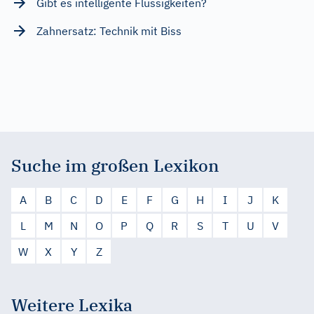
Gibt es intelligente Flüssigkeiten?
Zahnersatz: Technik mit Biss
Suche im großen Lexikon
A
B
C
D
E
F
G
H
I
J
K
L
M
N
O
P
Q
R
S
T
U
V
W
X
Y
Z
Weitere Lexika